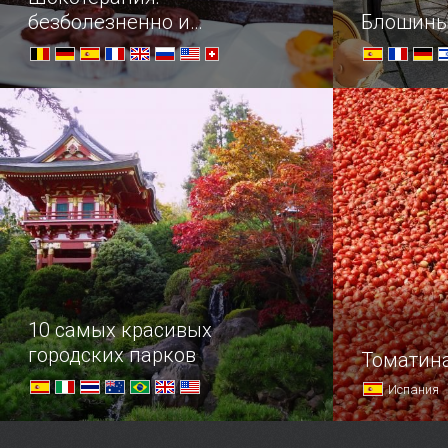
безболезненно и
Блошины
безгранично вкусно
—Что вы исповедуете? — Шоколад!
В погоне з
10 самых красивых
городских парков
Томатина
Испания
Каменные джунгли города, с его
Томатные р