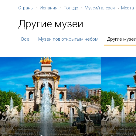
Страны
Испания
Толедо
Музеи/галереи
Места
Другие музеи
Все
Музеи под открытым небом
Другие музе