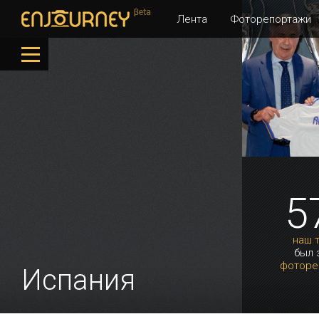
Лента
Фоторепортажи
5
наш 
был 
фоторе
Испания