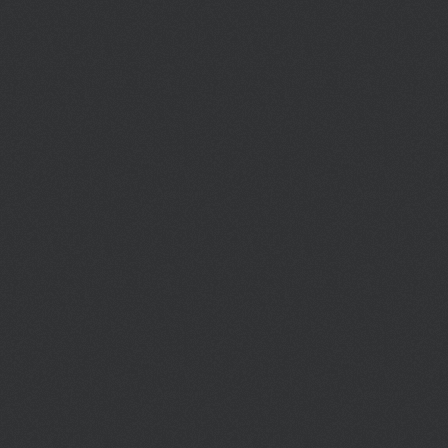
огнями, звуками, толчеей и вечной
улицах гор
спешкой, могут неожиданно
в Испанию 
раствориться и отпустить вас из
поучаствуй
своего плена! Надо только знать в
помидорам
какую сторону свернуть...