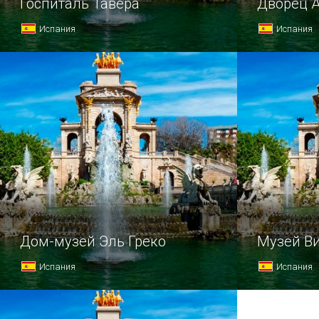
Госпиталь Тавера
Дворец 
Испания
Испания
Дом-музей Эль Греко
Музей В
Испания
Испания