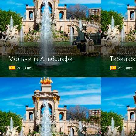
Мельница Альболафия
Тибидаб
Испания
Испания
Многие испанские города могут
Гора Тибид
похвастаться постройками начала
высочайшей
нашей эры.
столицы.