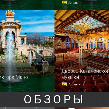
Испания
в приморском городе
Музей современного иск
не отведать блюд
расположился в Старом г
ых обитателей — явное
Дворец Каталонско
иктора Мачо
музыки
Испания
ОБЗОРЫ
енитого испанского
а Виктора Мачо