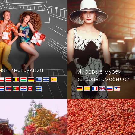
 в невероятно
м месте — на крутом
о.
ная инструкция
Мировые музеи
ретроавтомобилей
приезжаем в новую
Список популярных музее
ред нами часто встает
старинных авто по всему 
опрос: что увезти с собой
 кроме банальных