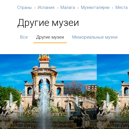
Страны
Испания
Малага
Музеи/галереи
Места
Другие музеи
Все
Другие музеи
Мемориальные музеи