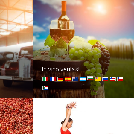
в Барселоне.
In vino veritas!
в
Обзор стран-виноделов,
миру
заслуживших мировое
гастрономическое признание в
любви.