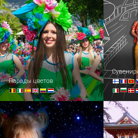
никогда не упускают возможность
размещена
прогуляться по садам Турии.
живописно
берегу Тах
Сувенир
Парады цветов
Добро пожаловать в цветочный рай
Когда мы 
страну, пе
извечный в
на память,