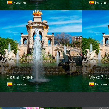
Испания
Испания
Величественный и монументальный
Побывать 
собор Санта-Мария-дель-Пи
и ни разу 
расположился в самом сердце
из подводн
Барселоны — в Готическом квартале.
упущение.
Сады Турии
Музей В
Испания
Испания
Любители природы и свежего
Вилла знам
воздуха, живущие в Валенсии,
скульптор