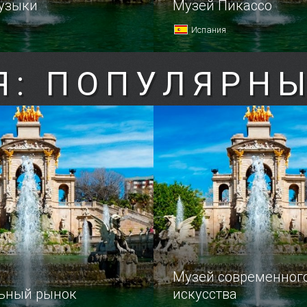
узыки
Музей Пикассо
Испания
Я: ПОПУЛЯРНЫ
Музей современног
ьный рынок
искусства