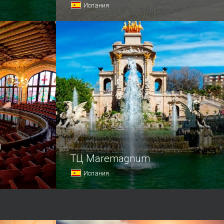
Испания
усства
ороде.
й
ТЦ Maremagnum
Испания
Торговый центр Maremagnum
называют одним из главных