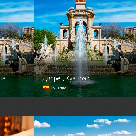
тый
 город.
на
Дворец Куадрас
Испания
а две
Дворец Куадрас расположился
отекающая
на одной из главных улиц
хо.
Барселоны — проспекте Диагональ.