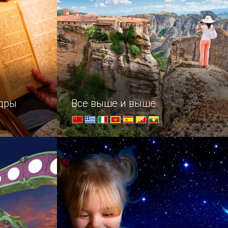
ндры
Все выше и выше
 поднятию
Достопримечательности для стойких
и упорных – самые труднодоступные
храмы в мире.