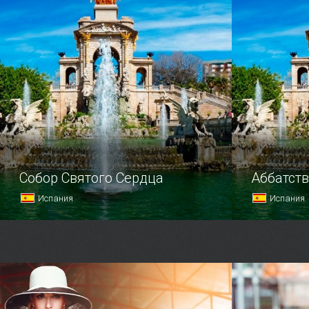
В 1992 году Севилья стала местом
Не было бы
проведения Всемирной выставки.
помогло!
Собор Святого Сердца
Аббатст
Испания
Испания
Величественный собор Святого
С появлени
Сердца расположился на горе
Сакромонт
Тибидабо — высочайшей точке
на горе Ва
каталонской столицы.
заниматель