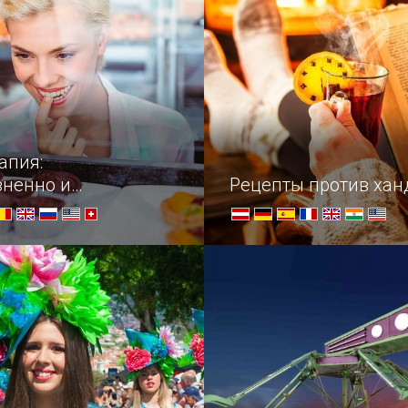
апия:
зненно и
Рецепты против ха
ично вкусно
споведуете? — Шоколад!
Осенний мастер-класс по
настроения