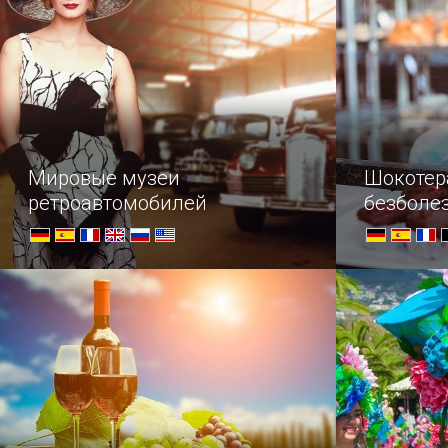
Мировые музеи
Шокотер
ретроавтомобилей
безболе
безгран
Список популярных музеев
—Что вы и
старинных авто по всему миру