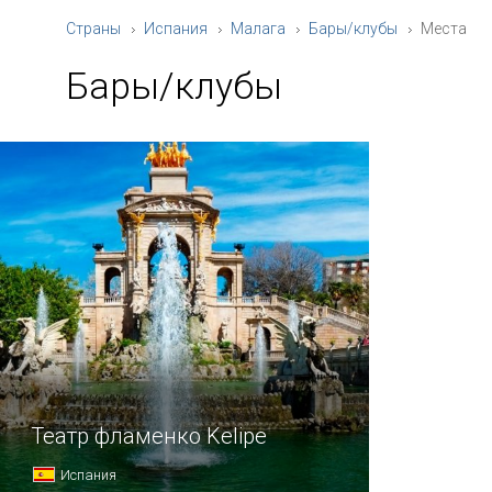
Страны
Испания
Малага
Бары/клубы
Места
Бары/клубы
Театр фламенко Kelipe
Испания