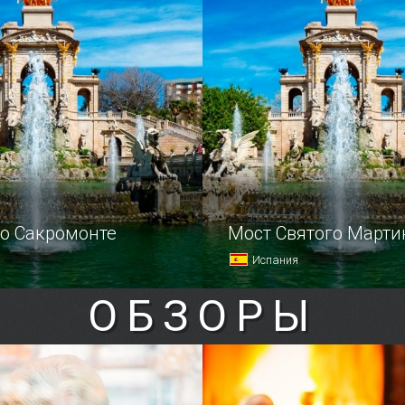
 счастья, да несчастье
Малага — не только бога
историей, но и приморский
во Сакромонте
Мост Святого Марти
Испания
ОБЗОРЫ
ем аббатства
Испанский город Толедо н
е, расположенного
неравные части делит пр
льпараисо, связана одна
по его территории река Та
ная и необычная история.