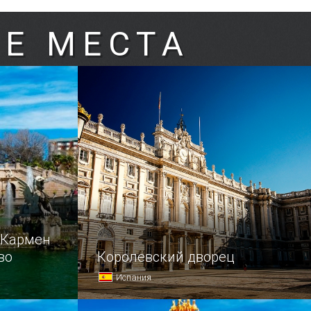
Е МЕСТА
-Кармен
во
Королевский дворец
Испания