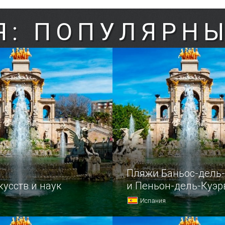
Я: ПОПУЛЯРНЫ
Пляжи Баньос-дель
кусств и наук
и Пеньон-дель-Куэр
Испания