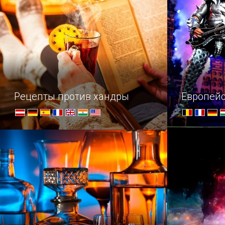
Рецепты против хандры
Европейс
Осенний мастер-класс по поднятию
Большое пу
настроения
рока