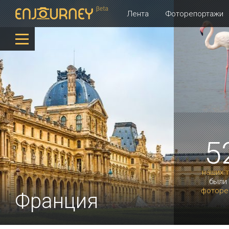
Лента
Фоторепортажи
5
наших 
были
фоторе
Франция