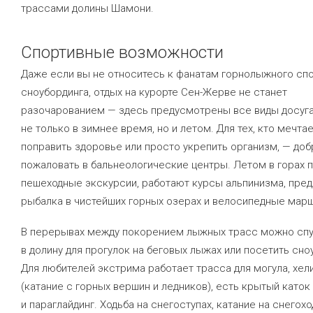
трассами долины Шамони.
Спортивные возможности
Даже если вы не относитесь к фанатам горнолыжного спо
сноубординга, отдых на курорте Сен-Жерве не станет
разочарованием — здесь предусмотрены все виды досуга
не только в зимнее время, но и летом. Для тех, кто мечта
поправить здоровье или просто укрепить организм, — доб
пожаловать в бальнеологические центры. Летом в горах 
пешеходные экскурсии, работают курсы альпинизма, пре
рыбалка в чистейших горных озерах и велосипедные мар
В перерывах между покорением лыжных трасс можно спу
в долину для прогулок на беговых лыжах или посетить сно
Для любителей экстрима работает трасса для могула, хел
(катание с горных вершин и ледников), есть крытый каток
и параглайдинг. Ходьба на снегоступах, катание на снегохо