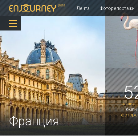
Лента
Фоторепортажи
5
наших 
были
фоторе
Франция