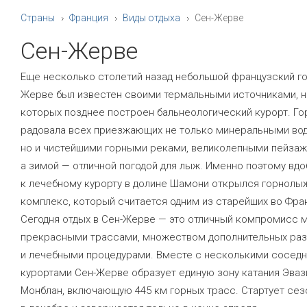
Страны
Франция
Виды отдыха
Сен-Жерве
Сен-Жерве
Еще несколько столетий назад небольшой французский го
Жерве был известен своими термальными источниками, н
которых позднее построен бальнеологический курорт. Го
радовала всех приезжающих не только минеральными вод
но и чистейшими горными реками, великолепными пейзаж
а зимой — отличной погодой для лыж. Именно поэтому вд
к лечебному курорту в долине Шамони открылся горнолы
комплекс, который считается одним из старейших во Фра
Сегодня отдых в Сен-Жерве — это отличный компромисс 
прекрасными трассами, множеством дополнительных ра
и лечебными процедурами. Вместе с несколькими сосед
курортами Сен-Жерве образует единую зону катания Эваз
Монблан, включающую 445 км горных трасс. Стартует сез