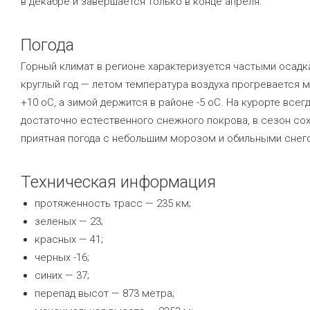
в декабре и завершается только в конце апреля.
Погода
Горный климат в регионе характеризуется частыми осад
круглый год — летом температура воздуха прогревается 
+10
о
С, а зимой держится в районе -5
о
С. На курорте всег
достаточно естественного снежного покрова, в сезон со
приятная погода с небольшим морозом и обильными снег
Техническая информация
протяженность трасс — 235 км;
зеленых — 23;
красных — 41;
черных -16;
синих — 37;
перепад высот — 873 метра;