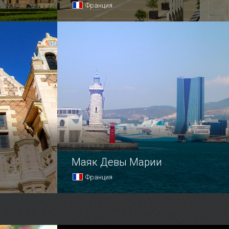
Франция
а, а если
В 1317 году в тени роскошной
резиденции Понтификов
(фортификационного сооружения
в Авиньоне, где жили Римские Папы)
был возведен скромный дворец.
Маяк Девы Марии
Франция
мира
Как и положено любому городу, чья
змахом.
жизнь зависит от моря, Марсель