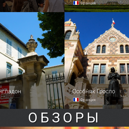
Франция
мых длинных улиц
Город начинается с вокзал
1250 м) и одновременно
это строение прекрасно,
лавная площадка для
то прекрасен и город.
городе Бордо — улица
н — соединяет две
омедии и Победы.
нгладон
Особняк Гросло
Франция
ОБЗОРЫ
, но чрезвычайно
Чиновники любой страны 
ьное место в Авиньоне —
всегда любили жить с ра