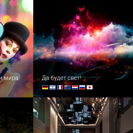
обладал собственным маяком,
который служил не только
ориентиром для кораблей,
но и моральной опорой для моряков
на суднах: ведь увидев …
и мира
Да будет свет!
щается –
Погружение в световую феерию
мого всеми