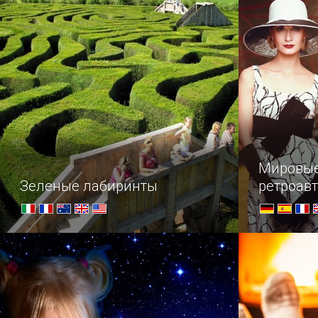
напоминающая о тех временах, когда
это художе
Лилль был обнесен мощной
крепостной стеной.
Мировые
Зеленые лабиринты
ретроав
Развлечение для смельчаков –
Список поп
постараться не заблудиться в
старинных 
хитросплетенных переходах
сложнейших лабиринтов!