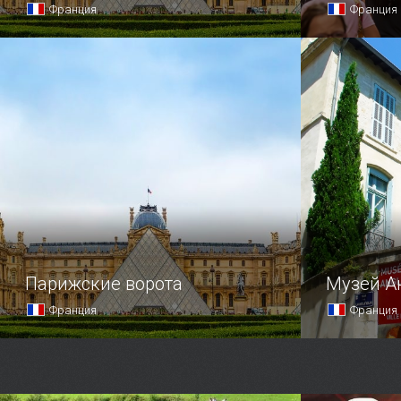
Франция
Франция
Где насладиться всем
Одна из са
многообразием растительности, как
в Европе (
ни в ботаническом саду?
с этим — г
покупок в 
Сент-Катри
площади: К
Парижские ворота
Музей А
Франция
Франция
Парижские ворота — одна из главных
Небольшое
достопримечательностей города,
познавател