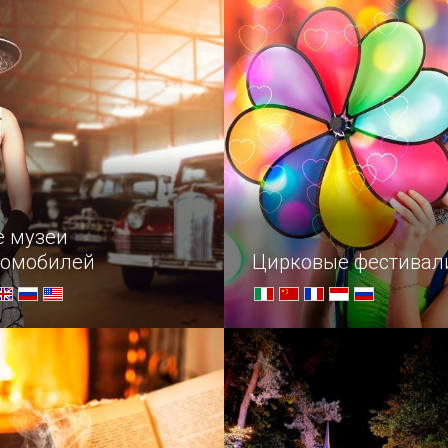
ственный музей Англадон.
 музеи
томобилей
Цирковые фестивал
улярных музеев
Поклонникам цирка посвя
авто по всему миру
мировые эпицентры люби
искусства.