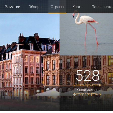
Заметки
Обзоры
Страны
Карты
Пользовате
528
наших туристов
были здесь
фоторепортажи