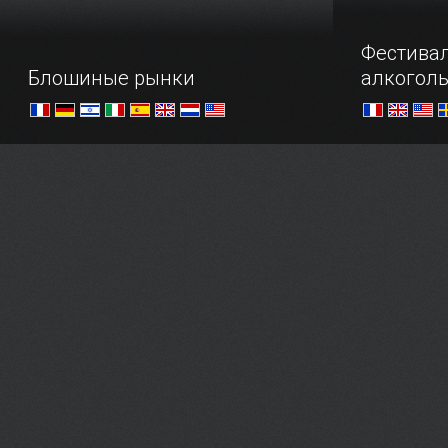
Фестива
Блошиные рынки
алкогол
В погоне за антиквариатом
Трезвенник
удалиться.