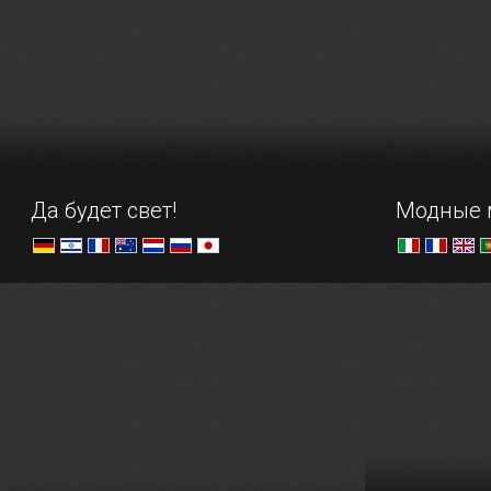
всех любителей футбола.
Да будет свет!
Модные 
Погружение в световую феерию
"Ходите все
идут трое м
Оскар де ла
модные шту
можно нагл
экспонатам
представле