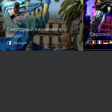
Ежегодный карнавал в
Европейс
Ницце
Франция
Отправляясь на Лазурный берег,
Большое пу
обязательно присоединяйтесь к
рока
самому яркому зимнему празднику
Ниццы!