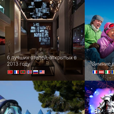
министра — спортивная гордость
города и настоящий подарок для
всех любителей футбола.
6 лучших отелей, открытых в
2013 году
Зимние 
Самые роскошные отели, открытые
О спорт, ты
в прошлом году по всему миру, от
дерзкого Лас-Вегаса до холодных
норвежских фьордов...