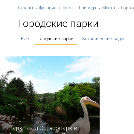
Страны
Франция
Лион
Природа
Места
Город
Городские парки
Все
Городские парки
Ботанические сады
Парк Тет д’Ор, зоопарк и