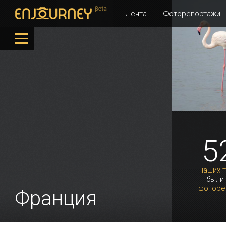
Лента
Фоторепортажи
5
наших 
были
фоторе
Франция