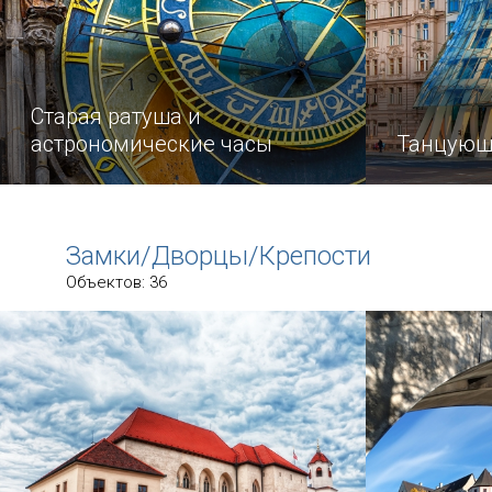
Старая ратуша и
астрономические часы
Танцующ
Часы — одно из самых важных
Прогуливая
изобретений человека.
центру Пра
Замки/Дворцы/Крепости
выйти к уд
Объектов: 36
сооружени