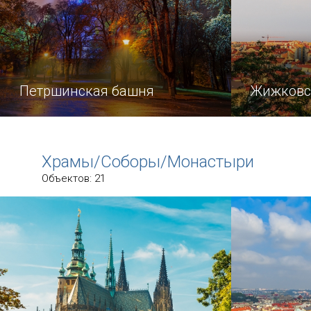
Петршинская башня
Жижковс
Можно ли побывать одновременно
«Самая выс
во Франции и в Чехии?
постройка в
Храмы/Соборы/Монастыри
оглядки влю
Объектов: 21