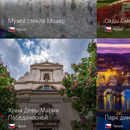
Музей стекла Мозер
Сады См
Чехия
Чехия
Среди бесч
пышных и ц
времена го
Вар особня
Сметаны — 
получивший
гениальног
Храм Девы Марии
Победоносной
Парк ди
Чехия
Чехия