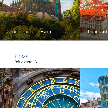
Собор Святого Вита
Тынский
Вот уже больше шести столетий
Вот уже се
подряд над Прагой возвышается
башни Тынс
Дома
величественный собор Святого
возвышают
Объектов: 13
Вита.
столичных 
ориентиром
к историче