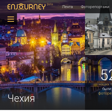
Лента
Фоторепортажи
5
наших 
были
фоторе
Чехия