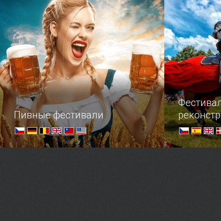
наша подборка замков, легенды
путешестве
которых заставят поежиться даже
загадывают
самых смелых путешественников.
Фестива
Пивные фестивали
реконст
Пивные гурманы всех стран,
Любителям 
объединяйтесь!