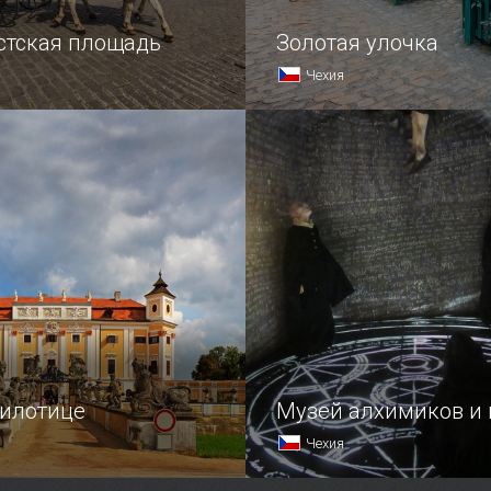
стская площадь
Золотая улочка
Чехия
 сердце исторической
О миниатюрных улицах Пр
слагают легенды, но если 
побывать на самой крохот
то непременно стоит отпр
прямиком в Пражский Град
на знаменитую Золотую у
илотице
Музей алхимиков и 
Чехия