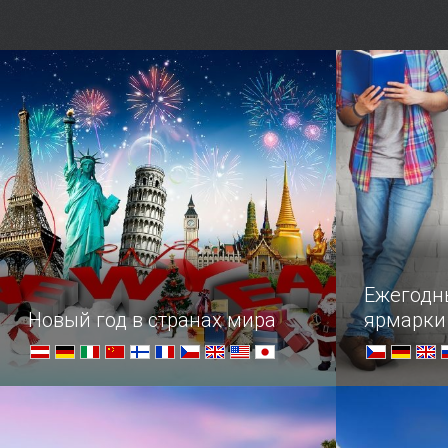
Знаменитый участник The Beatles
Милотице 
Джон Леннон никогда не бывал
барочной а
в Праге.
расположен
Ежегодн
Новый год в странах мира
ярмарки
Празднование Нового года и
Крупнейши
Рождества по всему свету