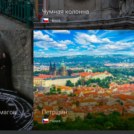
Чумная колонна
Чехия
аги
В историческом живописном центре
вы хотите
Карловых Вар, посреди Рыночной
ной из них,
площади, расположилась одна
авиться
из самых необычных его
,
достопримечательностей —
лочку.
установленная на постаменте
из серых кирпичей девятиметровая…
магов
Петршин
Чехия