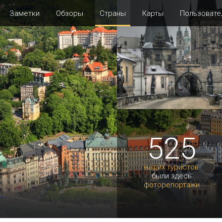
Заметки
Обзоры
Страны
Карты
Пользовате
525
наших туристов
были здесь
фоторепортажи