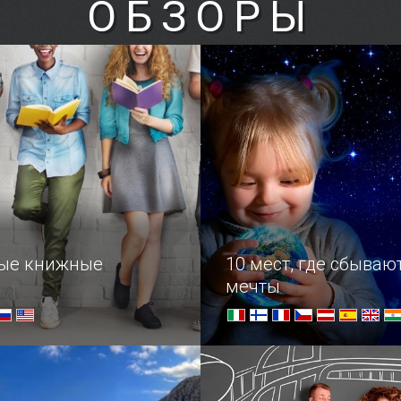
ОБЗОРЫ
— настоящая жемчужина
Испокон веков Прага слы
рхитектуры,
прибежищем оккультистов
ная в пригороде Брно.
чернокнижников и колдуно
ничего удивительного, чт
здесь был открыт знамен
алхимиков и магов.
ые книжные
10 мест, где сбываю
мечты
е ярмарки мира
Подборка особенных мест
путешественники со всег