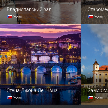
Владиславский зал
Староме
Чехия
Чехия
Вот уже девять столетий радует
Где бьется
гостей Праги своим величием Старый
Праги
королевский дворец, считаясь одной
из самых красивых построек
столицы.
Стена Джона Леннона
Замок М
Чехия
Чехия