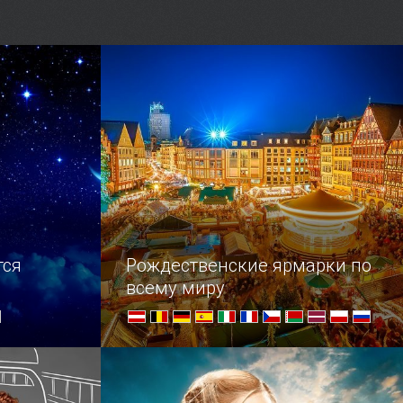
ла
,
в, так что
о именно
итый Музей
тся
Рождественские ярмарки по
всему миру
, где
В преддверии праздников,
о мира
насладитесь нашей подборкой