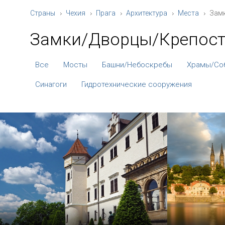
Страны
Чехия
Прага
Архитектура
Места
Зам
Замки/Дворцы/Крепос
Все
Мосты
Башни/Небоскребы
Храмы/Со
Синагоги
Гидротехнические сооружения