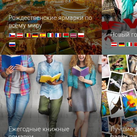
Рождественские ярмарки по
всему миру
Новый го
В преддверии праздников,
Празднован
насладитесь нашей подборкой
Рождества 
самых нарядных ярмарок.
Ежегодные книжные
Лучшие 
ярмарки
парки п