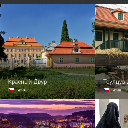
Красный Двур
Тоулцув 
Чехия
Чехия
В пригороде Карловых Вар,
Устали от 
на Жатецкой равнине, в окружении
и галерей?
живописного паркового комплекса
расположилось величественное