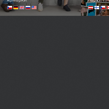
Крупнейшие ярмарки мира
Топ удивит
поражающи
разнообраз