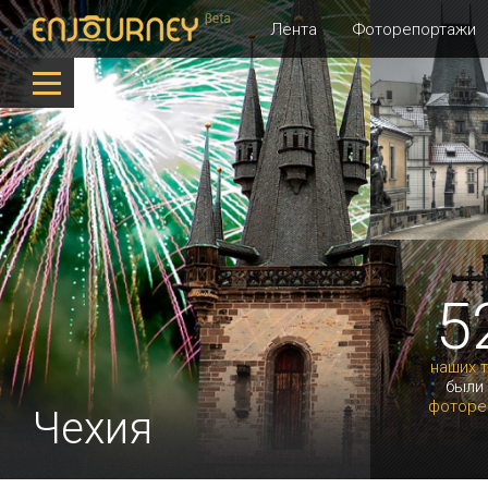
Лента
Фоторепортажи
5
наших 
были
фоторе
Чехия