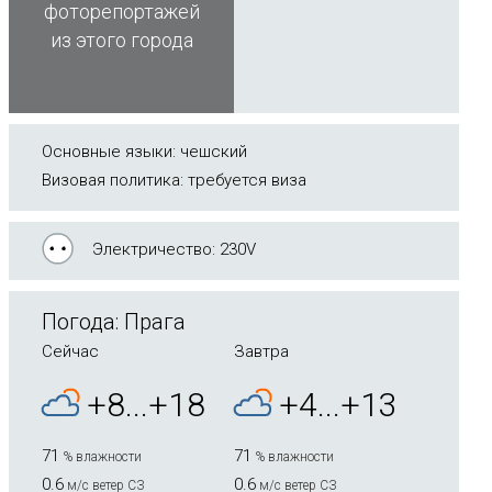
фоторепортажей
из этого города
Основные языки: чешский
Визовая политика: требуется виза
Электричество: 230V
Погода: Прага
Сейчас
Завтра
+8...+18
+4...+13
71
71
% влажности
% влажности
0.6
0.6
м/с ветер СЗ
м/с ветер СЗ