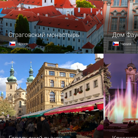
Страговский монастырь
Дом Фау
Чехия
Чехия
Одним из самых известных духовных
Пражские 
комплексов Чехии является
и легенд, 
Страговский монастырь,
здесь давн
принадлежащий ордену
премонстрантов