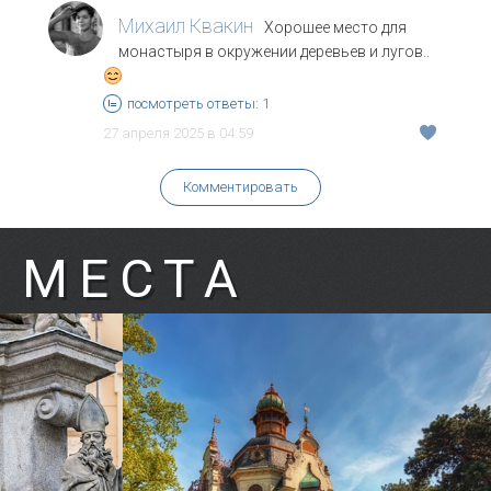
Михаил Квакин
Хорошее место для
монастыря в окружении деревьев и лугов..
посмотреть ответы: 1
27 апреля 2025 в 04:59
Комментировать
 МЕСТА