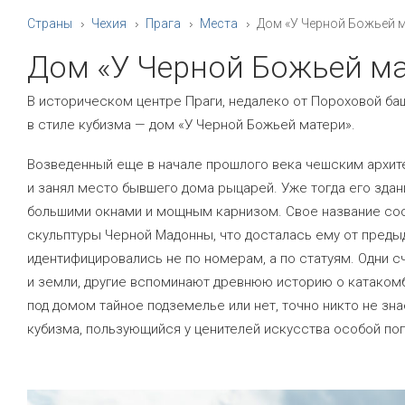
Страны
Чехия
Прага
Места
Дом «У Черной Божьей 
Дом «У Черной Божьей м
В историческом центре Праги, недалеко от Пороховой ба
в стиле кубизма — дом «У Черной Божьей матери».
Возведенный еще в начале прошлого века чешским архит
и занял место бывшего дома рыцарей. Уже тогда его здан
большими окнами и мощным карнизом. Свое название соо
скульптуры Черной Мадонны, что досталась ему от преды
идентифицировались не по номерам, а по статуям. Одни с
и земли, другие вспоминают древнюю историю о катакомба
под домом тайное подземелье или нет, точно никто не зн
кубизма, пользующийся у ценителей искусства особой по