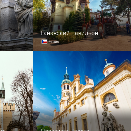
Ганавский павильон
Чехия
ном центре
Гуляя по самому прекрасному парку
ыночной
Праги, Летенским садам, нельзя
одна
не заметить павильон,
возвышающийся слева
 —
от метронома.
енте
иметровая…