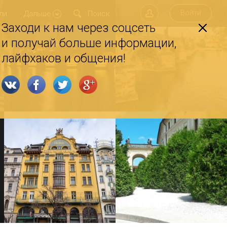
Войти
ли
Дальше
Заходи к нам через соцсеть
и получай больше информации,
лайфхаков и общения!