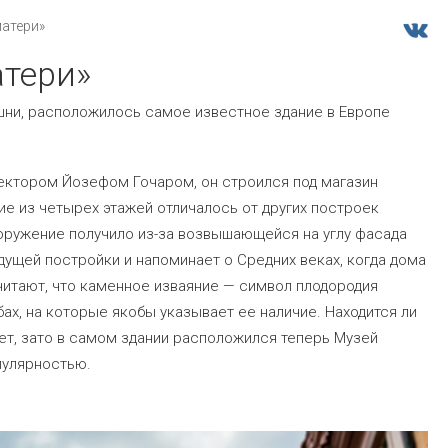
матери»
атери»
шни, расположилось самое известное здание в Европе
ектором Йозефом Гочаром, он строился под магазин
ие из четырех этажей отличалось от других построек
ружение получило из-за возвышающейся на углу фасада
дущей постройки и напоминает о Средних веках, когда дома
читают, что каменное изваяние — символ плодородия
х, на которые якобы указывает ее наличие. Находится ли
ает, зато в самом здании расположился теперь Музей
пулярностью.