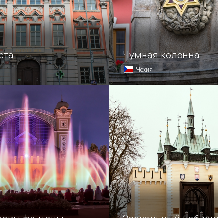
ста
Чумная колонна
Чехия
улицы полны мифов
В историческом живопис
и каждое старое здание
Карловых Вар, посреди Р
о обросло преданиями.
площади, расположилась 
из самых необычных его
достопримечательностей
установленная на постам
из серых кирпичей девят