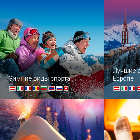
«Театр на реке Вене» способен
в столице А
поставить в тупик.
Музейного 
Лучшие р
Зимние виды спорта
Европе
О спорт, ты — мир!
Горнолыжны
значит, по
зимнего от
лучшие евр