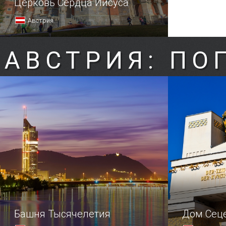
Церковь Сердца Иисуса
Австрия
АВСТРИЯ: ПО
Башня Тысячелетия
Дом Сец