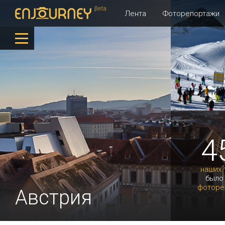
Лента
Фоторепортажи
4
наших 
было
фоторе
Австрия