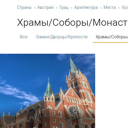
Страны
Австрия
Грац
Архитектура
Места
Хр
Храмы/Соборы/Монас
Все
Замки/Дворцы/Крепости
Храмы/Соборы