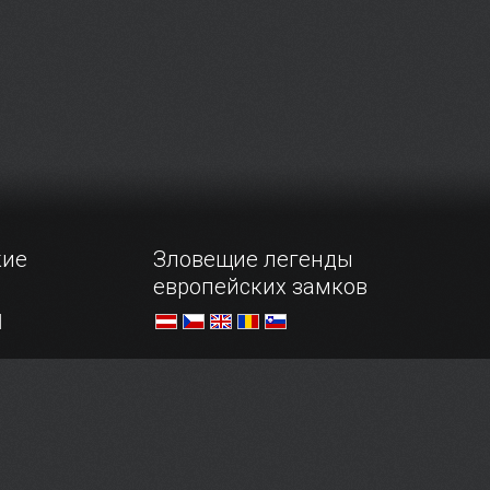
щийся
коллекционер произведений
тся ядром
искусства, а в особенности графики.
да.
кие
Зловещие легенды
европейских замков
ов,
Для любителей острых ощущений
ахом и
наша подборка замков, легенды
й.
которых заставят поежиться даже
самых смелых путешественников.