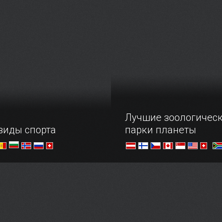
о досуга в центре
называют, mumok, находя
й столицы, однако оно
в столице Австрии, являе
ере не способно описать
Музейного квартала горо
р предлагающихся здесь
Лучшие зоологичес
виды спорта
парки планеты
 — мир!
Топ удивительных зоопарк
поражающих своим разм
разнообразием обитателе