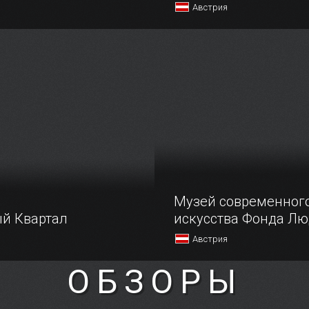
Австрия
ться военной историей
Главная драгоценность Ин
ать в Военно-
созданная в XVI веке по п
ом музее Вены если
императора Максимилиана
ление, то явно
была производить впечат
льная оплошность.
на подданных, а также
на зарубежных гостей, с 
она отлично спр…
Музей современног
й Квартал
искусства Фонда Лю
Австрия
ОБЗОРЫ
вартал — это название
Музей современного иск
лощадок для проведения
Фонда Людвига или, как к