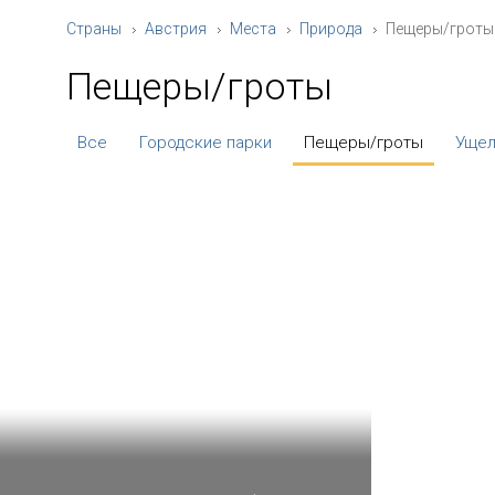
Страны
Австрия
Места
Природа
Пещеры/гроты
Пещеры/гроты
Все
Городские парки
Пещеры/гроты
Ущел