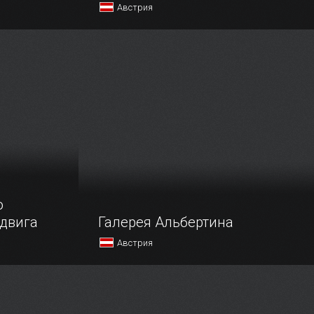
Австрия
сбрука,
Небольшая церковь Святого
риказу
Себастьяна (XVI в.
 I, должна
ление
последним
о
двига
Галерея Альбертина
Австрия
усства
Альберт Казимир Август Саксонский
ратко его
прославился как неутомимый