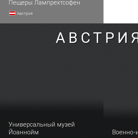
Пещеры Лампрехтсофен
Австрия
АВСТРИ
Универсальный музей
Йоаннойм
Военно-