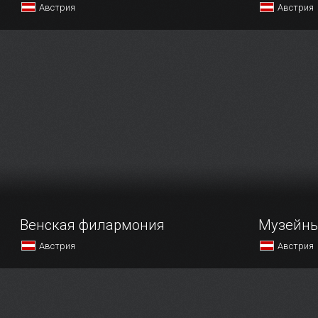
Австрия
Австрия
Универсальный музей Йоаннойм —
Интересова
старейший музей Австрии.
и не побыв
историческ
не преступ
непростите
Венская филармония
Музейны
Австрия
Австрия
Вену по праву можно считать
Музейный к
музыкальной столицей не только
одной из п