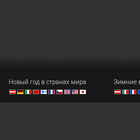
Австрии, но и всей Европы,
культурног
а агентствам по реализации путевок
австрийско
впору задуматься о продаже
в полной м
пакетных туров по ключевым
весь спект
музыкальным местам города…
развле…
Новый год в странах мира
Зимние 
Празднование Нового года и
О спорт, ты
Рождества по всему свету