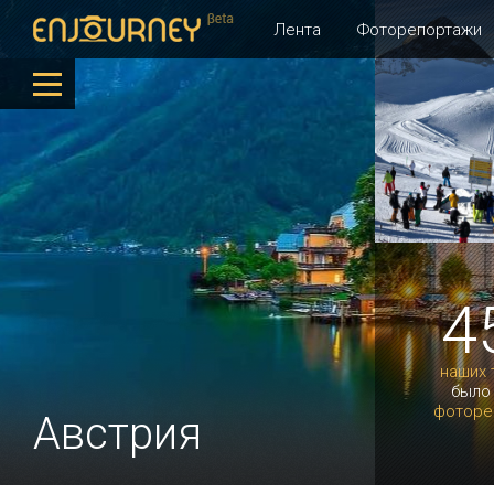
Лента
Фоторепортажи
4
наших 
было
фоторе
Австрия