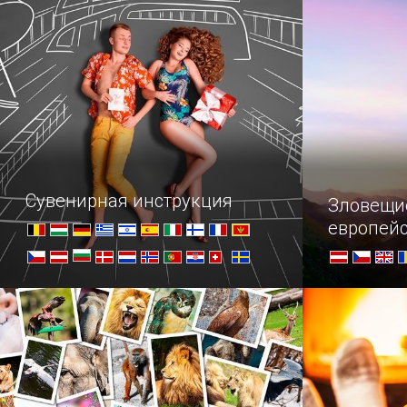
не преступление, то явно
непростительная оплошность.
Сувенирная инструкция
Зловещи
европей
Когда мы приезжаем в новую
Для любите
страну, перед нами часто встает
наша подбо
извечный вопрос: что увезти с собой
которых за
на память, кроме банальных
самых смел
магнитиков? В помощь