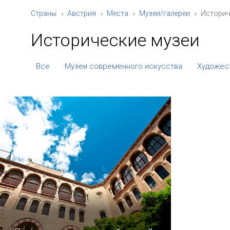
Страны
Австрия
Места
Музеи/галереи
Историч
Исторические музеи
Все
Музеи современного искусства
Художес