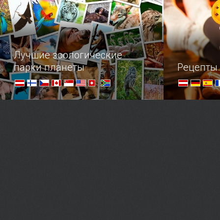
путешественнику наш обзор
полезных подарков из Европы.
Лучшие зоологические
парки планеты
Рецепты
Топ удивительных зоопарков,
Осенний ма
поражающих своим размахом и
настроения
разнообразием обитателей.