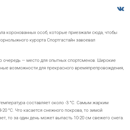
ала коронованных особ, которые приезжали сюда, чтобы
горнолыжного курорта Спортгастайн завоевал
ую очередь — место для опытных спортсменов. Широкие
ичные возможности для прекрасного времяпрепровождения,
 температура составляет около -3 °C. Самым жарким
-20 °C. Что касается снежного покрова, то зимой
зет, то за один день может выпасть 10-20 см свежего снега.