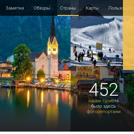
Заметки
Обзоры
Страны
Карты
Пользовате
452
наших туриста
было здесь
фоторепортажи