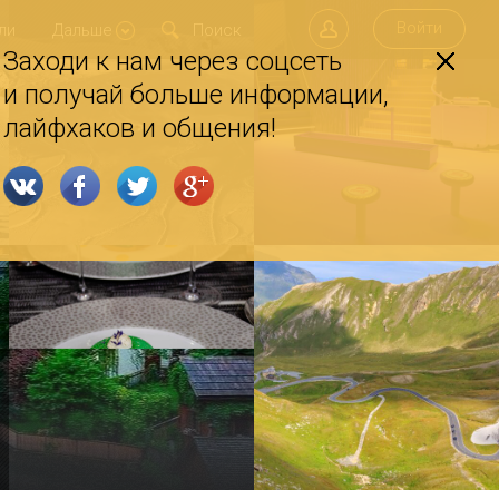
Войти
ли
Дальше
Заходи к нам через соцсеть
и получай больше информации,
лайфхаков и общения!