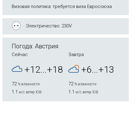
Визовая политика: требуется виза Евросоюза
Электричество: 230V
Погода: Австрия
Сейчас
Завтра
+12...+18
+6...+13
72
72
% влажности
% влажности
1.1
1.1
м/с ветер ЮВ
м/с ветер ЮВ