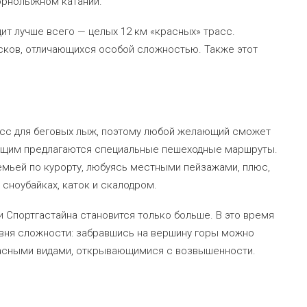
горнолыжном катании.
ит лучше всего — целых 12 км «красных» трасс.
сков, отличающихся особой сложностью. Также этот
асс для беговых лыж, поэтому любой желающий сможет
ающим предлагаются специальные пешеходные маршруты.
емьей по курорту, любуясь местными пейзажами, плюс,
 сноубайках, каток и скалодром.
 Спортгастайна становится только больше. В это время
овня сложности: забравшись на вершину горы можно
расными видами, открывающимися с возвышенности.