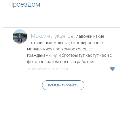
Проездом.
Максим Лукьянов
лавочки какие
старинные, мощные, отполированные
молящимися про всякое хорошее
гражданами. ну, и блогеры тут как тут - вон с
фотоаппаратом тётенька работает.
15 декабря 2018 в 22:54
Комментировать