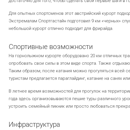
достаточно для того, чтобы сделать свои первые шаги в 
Для опытных спортсменов этот австрийский курорт подход
Экстремалам Спортгастайн подготовил 9 км «черных» спу
небольшой курорт отлично подходит для фрирайда.
Спортивные возможности
На горнолыжном курорте оборудовано 20 км отличных тр
опробовать свои силы в этом виде спорта. Также отдых
Таким образом, после катания можно прогуляться всей с
туристам предлагается параглайдинг, катание на санях или
В летнее время возможностей для прогулок на территории
года здесь организовываются пешие туры различного ур
устроить семейный пикник или просто любоваться прек
Инфраструктура