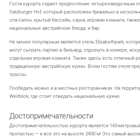
Гости курорта отдают предпочтение четырехзведочным от
Salzburger Hof, который расположен буквально в несколь
спа-салон, крытый бассейн, сауна, игровая комната, такж
национальные австрийские блюда, и бар.
Не менее популярным является отель Elisabethpark, кото
могут сыграть партию в бильярд, отдохнуть в номере, иск
отдельная игровая комната. Также здесь есть отличный 
традиционную австрийскую кухню. Всем гостям отеля пр
трассы.
Пообедать можно и в местных ресторанчиках. На террито
Weitblick, где стоит отведать национальную кухню.
Достопримечательности
Достопримечательностью курорта является 140-метровый
пропастью — и все это на высоте 2400 м! Это самый высо