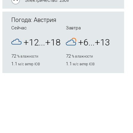
Электричество: 230V
Погода: Австрия
Сейчас
Завтра
+12...+18
+6...+13
72
72
% влажности
% влажности
1.1
1.1
м/с ветер ЮВ
м/с ветер ЮВ