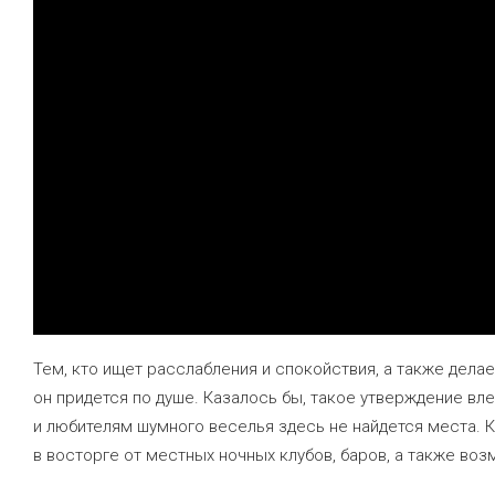
Тем, кто ищет расслабления и спокойствия, а также дела
он придется по душе. Казалось бы, такое утверждение вл
и любителям шумного веселья здесь не найдется места. К
в восторге от местных ночных клубов, баров, а также во