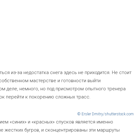
ься из-за недостатка снега здесь не приходится. Не стоит
обственном мастерстве и готовности выйти
мом деле, немного, но под присмотром опытного тренера
ок перейти к покорению сложных трасс.
© Ersler Dmitry/shutterstock.com
ием «синих» и «красных» спусков является именно
ие жестких бугров, и сконцентрированы эти маршруты