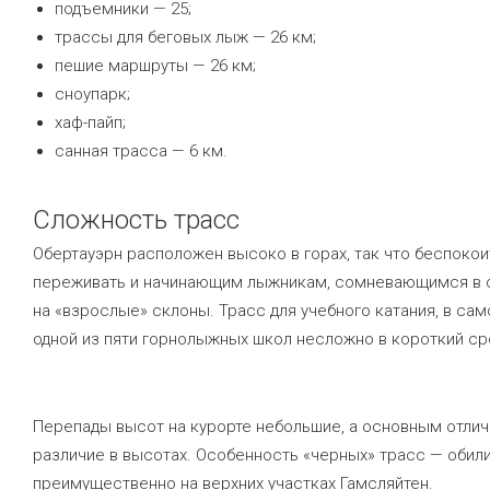
подъемники — 25;
трассы для беговых лыж — 26 км;
пешие маршруты — 26 км;
сноупарк;
хаф-пайп;
санная трасса — 6 км.
Сложность трасс
Обертауэрн расположен высоко в горах, так что беспокоит
переживать и начинающим лыжникам, сомневающимся в с
на «взрослые» склоны. Трасс для учебного катания, в са
одной из пяти горнолыжных школ несложно в короткий ср
Перепады высот на курорте небольшие, а основным отлич
различие в высотах. Особенность «черных» трасс — обил
преимущественно на верхних участках Гамсляйтен.