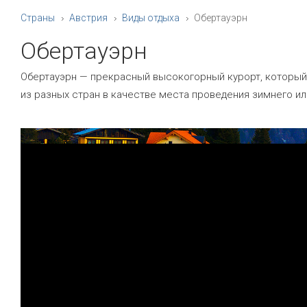
Страны
Австрия
Виды отдыха
Обертауэрн
Обертауэрн
Обертауэрн — прекрасный высокогорный курорт, который
из разных стран в качестве места проведения зимнего ил