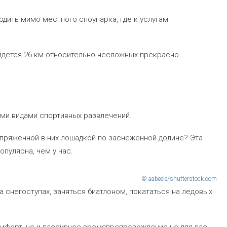
дить мимо местного сноупарка, где к услугам
йдется 26 км относительно несложных прекрасно
ми видами спортивных развлечений.
апряженной в них лошадкой по заснеженной долине? Эта
опулярна, чем у нас.
© aabeele/shutterstock.com
а снегоступах, заняться биатлоном, покататься на ледовых