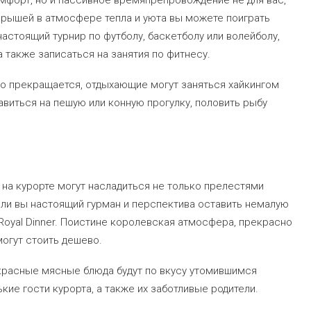
мфорт, но и пассивное времяпрепровождение не для вас,
 крышей в атмосфере тепла и уюта вы можете поиграть
 настоящий турнир по футболу, баскетболу или волейболу,
 также записаться на занятия по фитнесу.
о прекращается, отдыхающие могут заняться хайкингом
авиться на пешую или конную прогулку, половить рыбу
на курорте могут насладиться не только прелестями
сли вы настоящий гурман и перспектива оставить немалую
l Royal Dinner. Поистине королевская атмосфера, прекрасно
огут стоить дешево.
екрасные мясные блюда будут по вкусу утомившимся
ие гости курорта, а также их заботливые родители.