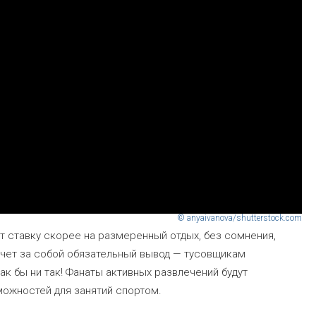
© anyaivanova/shutterstock.com
ет ставку скорее на размеренный отдых, без сомнения,
ечет за собой обязательный вывод — тусовщикам
ак бы ни так! Фанаты активных развлечений будут
зможностей для занятий спортом.