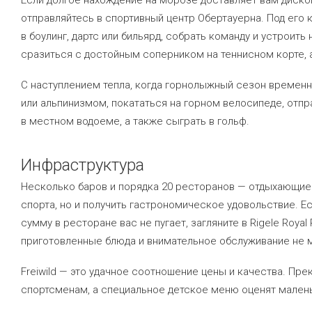
Если долгое нахождение на морозе доставляет вам диско
отправляйтесь в спортивный центр Обертауерна. Под его
в боулинг, дартс или бильярд, собрать команду и устроить
сразиться с достойным соперником на теннисном корте, а
С наступлением тепла, когда горнолыжный сезон временн
или альпинизмом, покататься на горном велосипеде, отпр
в местном водоеме, а также сыграть в гольф.
Инфраструктура
Несколько баров и порядка 20 ресторанов — отдыхающие 
спорта, но и получить гастрономическое удовольствие. Е
сумму в ресторане вас не пугает, загляните в Rigele Roya
приготовленные блюда и внимательное обслуживание не м
Freiwild — это удачное соотношение цены и качества. Пр
спортсменам, а специальное детское меню оценят маленьк