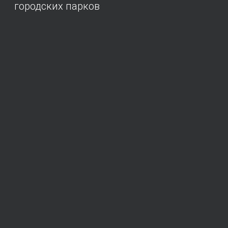
городских парков
Каменные джунгли города, с его
Обзор стра
огнями, звуками, толчеей и вечной
заслуживш
спешкой, могут неожиданно
гастрономи
раствориться и отпустить вас из
любви.
своего плена! Надо только знать в
какую сторону свернуть...