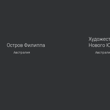
Художест
Остров Филиппа
Нового 
Австралия
Австрали
Для тех, кто не любит зоопарки или
«Форт Дени
уже побывал в Мельбурнском, есть
давно ушед
отличный вариант — заповедник
австралийс
«Остров Филиппа».
стенах раз
преступник
путешестве
гид.