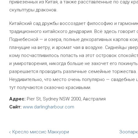
привезенных из Китая, а также расставленные по саду к
скульптуры драконов.
Китайский сад дружбы воссоздает философию и гармони
традиционного китайского дендрария. Всё здесь говорит 
Поднебесной — и озера, полные декоративных карпов кои,
плачущие на ветру, и аромат чая в воздухе. Сиднейцы увер
кому посчастливилось попасть на этот островок спокойс
и умиротворения, никогда больше не захочет его покинуть.
разрешается проводить различные семейные торжества.
Неудивительно, что место очень популярно — свадебные
тут получаются сказочно красивыми.
Адрес:
Pier St, Sydney NSW 2000, Австралия
Сайт:
www.darlingharbour.com
Кресло миссис Маккуори
Зоопарк