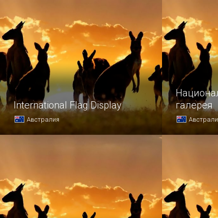
Национа
International Flag Display
галерея
Австралия
Австрали
Оказавшись в Канберре, подарите
Если во вр
себе прогулку по самой крупной
в Канберре
в мире аллее флагов, известной как
приобщитьс
International Flag Display.
то обширн
произведе
художников
в Национал