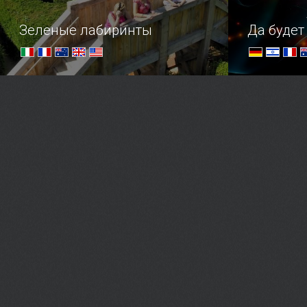
Зеленые лабиринты
Да будет 
Развлечение для смельчаков –
Погружени
постараться не заблудиться в
хитросплетенных переходах
сложнейших лабиринтов!