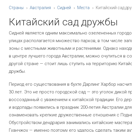
Страны
Австралия
Сидней
Места
Китайский сад др
Китайский сад дружбы
Сидней является одним максимально озелененных городов
улицах располагается множество парков, в том числе за
зоны с местными животными и растениями. Однако наход
в центре лучшего города Австралии, можно очутиться в 
другой стране — стоит лишь ступить на территорию Китай
дружбы.
Период его существования в бухте Дарлинг Харбор насчи
30 лет. Это не просто городской сад — это уголок дикой п
воссозданный с уважением к китайской традиции. Его де
и водопады появились в праздник 200-летия Австралии для
ознаменовать крепкие дружественные отношения с Подн
Обустройством дендрария занимались китайские мастера
Гуанчжоу — именно поэтому его удалось сделать таким ау