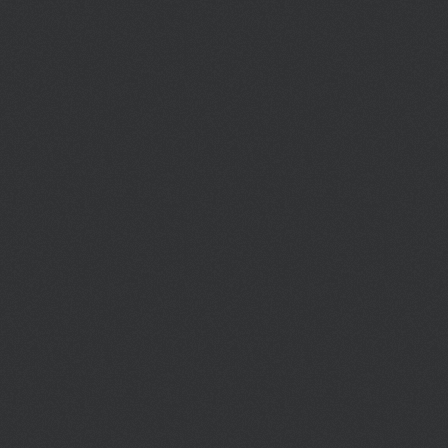
специально созданные для
комфортное
подводного плавания