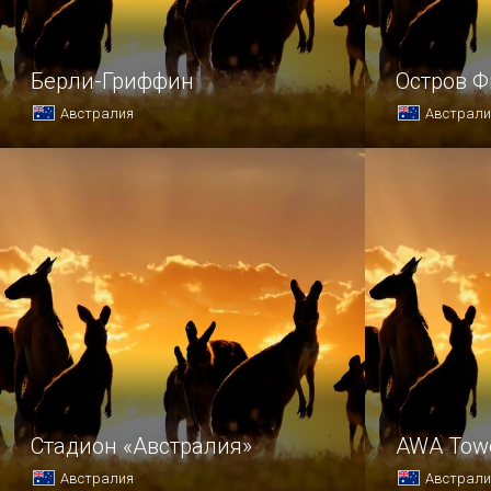
Берли-Гриффин
Остров 
Австралия
Австрали
Живописным украшением зеленой
Для тех, кт
Канберры является созданное
уже побыва
искусственным путем в 1964 году
отличный в
озеро Берли-Гриффин.
«Остров Фи
Стадион «Австралия»
AWA Tow
Австралия
Австрали