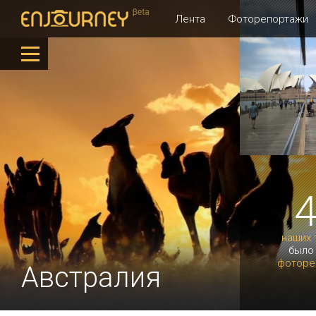
Лента
Фоторепортажи
наших 
было
фоторе
Австралия