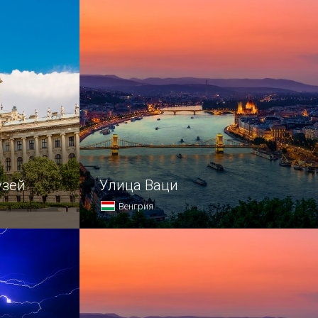
узей
Улица Ваци
Венгрия
читается
Улица Ваци — это настоящая мекка
урных
для всех поклонников качественного
шопинга.