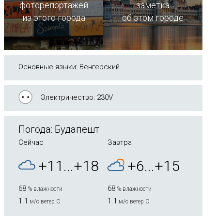
фоторепортажей
заметка
из этого города
об этом городе
Основные языки: Венгерский
Электричество: 230V
Погода: Будапешт
Сейчас
Завтра
+11...+18
+6...+15
68
68
% влажности
% влажности
1.1
1.1
м/с ветер С
м/с ветер С