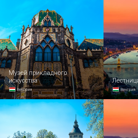
Музей прикладного
искусства
Лестниц
Венгрия
Венгрия
Музей прикладного искусства — один
Имя Фриде
из самых посещаемых в Будапеште.
в трепет к