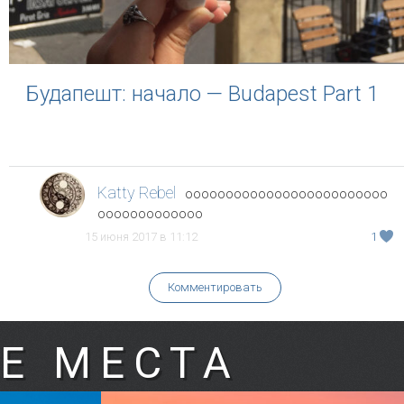
Будапешт: начало — Budapest Part 1
Katty Rebel
ооооооооооооооооооооооооо
ооооооооооооо
15 июня 2017 в 11:12
1
Комментировать
Е МЕСТА