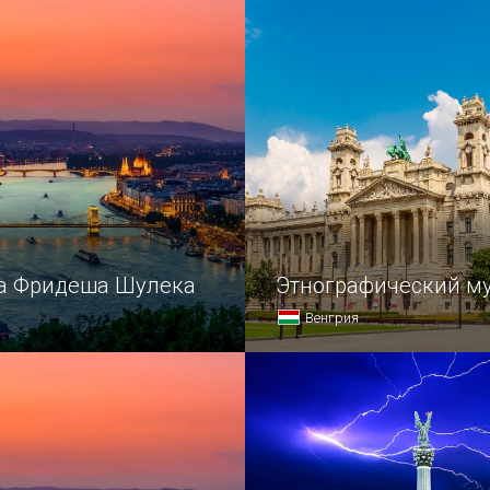
а Фридеша Шулека
Этнографический м
Венгрия
ша Шулека приводит
Этнографический музей с
аждого жителя Венгрии.
одним из старейших культ
учреждений Венгрии.