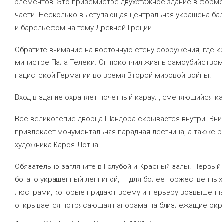
элементов. Это приземистое двухэтажное здание в форме
части. Несколько выступающая центральная украшена ба
и барельефом на тему Древней Греции.
Обратите внимание на восточную стену сооружения, где 
министре Пала Телеки. Он покончил жизнь самоубийством,
нацистской Германии во время Второй мировой войны.
Вход в здание охраняет почетный караул, сменяющийся к
Все великолепие дворца Шандора скрывается внутри. Вни
привлекает монументальная парадная лестница, а также 
художника Кароя Лотца.
Обязательно загляните в Голубой и Красный залы. Первый
богато украшенный лепниной, — для более торжественны
люстрами, которые придают всему интерьеру возвышенный
открывается потрясающая панорама на близлежащие окр