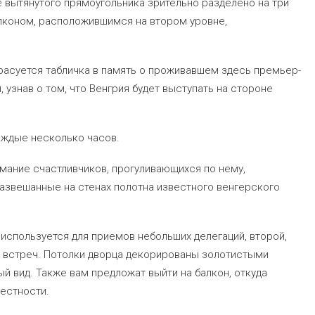
 вытянутого прямоугольника зрительно разделено на три
лконом, расположившимся на втором уровне,
красуется табличка в память о проживавшем здесь премьер-
 узнав о том, что Венгрия будет выступать на стороне
аждые несколько часов.
мание счастливчиков, прогуливающихся по нему,
развешанные на стенах полотна известного венгерского
 используется для приемов небольших делегаций, второй,
х встреч. Потолки дворца декорированы золотистыми
 вид. Также вам предложат выйти на балкон, откуда
естности.