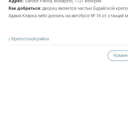
Адрес:
Sándor Palota, Budapest, 1121 Венгрия.
Как добраться:
дворец является частью Будайской крепо
Адама Кларка либо доехать на автобусе № 16 от станций мет
Крепостной район
Комме