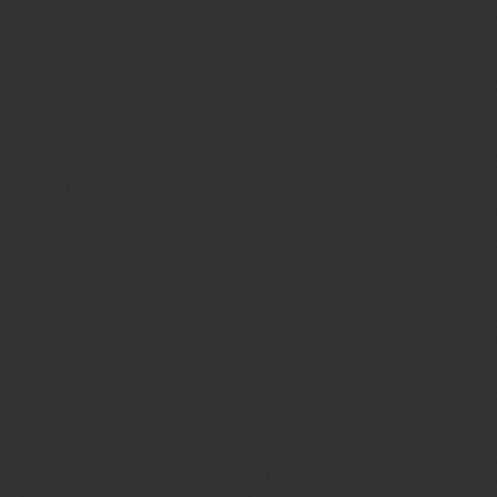
входит в топ самых посещаемых
продемонс
достопримечательностей
многовеко
Будапешта.
страны.