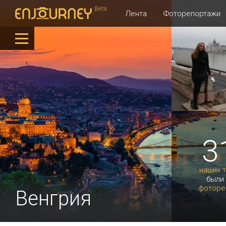
Лента
Фоторепортажи
3
наших 
были
фоторе
Венгрия