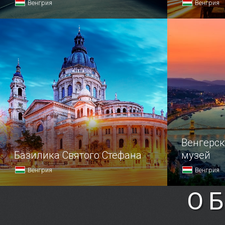
Венгрия
Венгрия
Через реку Дунай протянулся
Будапештск
живописный мост Свободы.
Сечени (375
столицы Ве
Венгерс
Базилика Святого Стефана
музей
Венгрия
Венгрия
О
Базилика Святого Стефана считается
Венгерский
третьим по величине религиозным
разместивш
сооружением в Венгрии, а также
города, го