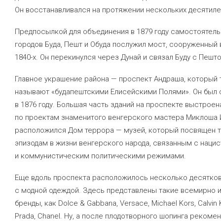
Он восстанавливался на протяжении нескольких десятиле
Предпосылкой для объединения в 1879 году самостоятел
городов Буда, Пешт и Обуда послужил мост, сооруженный 
1840-х. Он перекинулся через Дунай и связал Буду с Пешт
Главное украшение района — проспект Андраша, который
называют «будапештскими Елисейскими Полями». Он был 
в 1876 году. Большая часть зданий на проспекте выстроен
по проектам знаменитого венгерского мастера Миклоша 
расположился Дом террора — музей, который посвящен 
эпизодам в жизни венгерского народа, связанным с наци
и коммунистическим политическими режимами.
Еще вдоль проспекта расположилось несколько десятков
с модной одеждой. Здесь представлены такие всемирно 
бренды, как Dolce & Gabbana, Versace, Michael Kors, Calvin Kl
Prada, Chanel. Ну, а после плодотворного шопинга рекоме