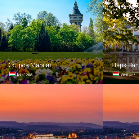
Остров Маргит
Парк Ва
Венгрия
Венгрия
Остров Маргит расположился прямо
В непосред
посреди Дуная, между двумя
от площади
главными районами венгерской
городской 
столицы — Буда и Пешт.