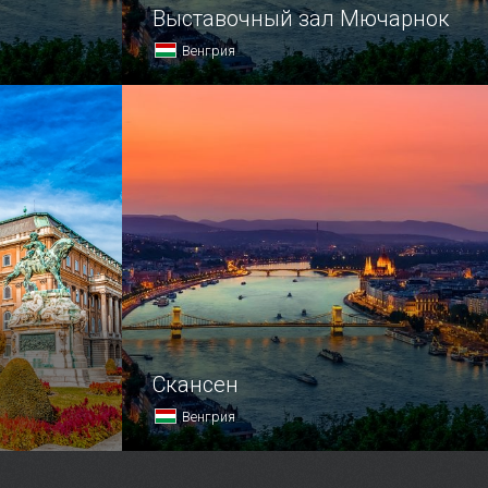
Выставочный зал Мючарнок
Венгрия
жился
Выставочный зал «Мючарнок»
 в стенах
расположился на площади Героев.
рый,
я
лке.
Скансен
Венгрия
ой столицы
Скансен называют самым большим