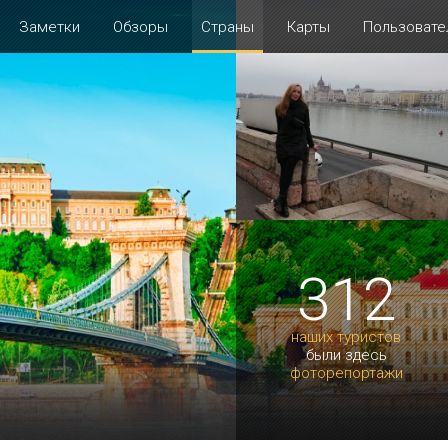
Заметки
Обзоры
Страны
Карты
Пользовате
312
наших туристов
были здесь
фоторепортажи