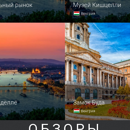
ьный рынок
Музей Кишцелли
Венгрия
ый рынок Будапешта
Музей Кишцелли располо
ся недалеко от моста
в старинном районе Обуда
бывшего монастыря, кото
в свою очередь, находитс
в прекрасном зеленом уго
ёдёллё
Замок Буда
Венгрия
ОБЗОРЫ
итается вторым
В самом сердце венгерск