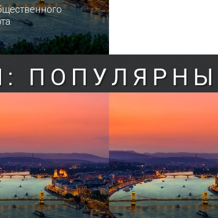
бщественного
рта
Я: ПОПУЛЯРНЫ