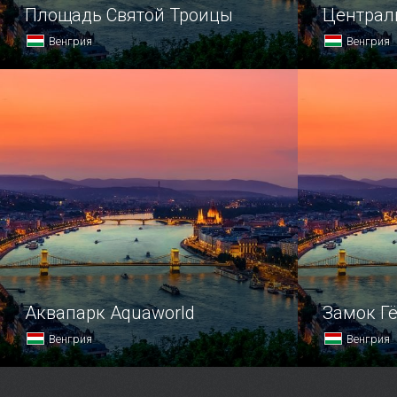
Площадь Святой Троицы
Централ
Венгрия
Венгрия
Площадь Святой Троицы — это одно
Центральн
из самых живописных мест
обосновал
венгерской столицы.
Свободы.
Аквапарк Aquaworld
Замок Г
Венгрия
Венгрия
Aquaworld называют настоящим
Гёдёллё сч