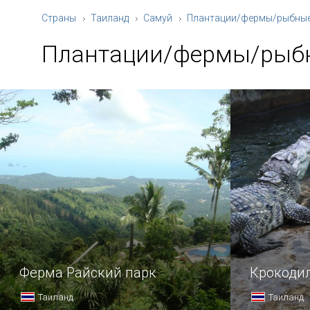
Страны
Таиланд
Самуй
Плантации/фермы/рыбные
Плантации/фермы/рыбн
Ферма Райский парк
Крокоди
Таиланд
Таиланд