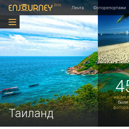
Лента
Фоторепортажи
4
наших 
были
фоторе
Таиланд