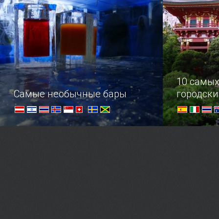
путешественник заметит следы
и обязатель
китайской культуры и…
10 самых
Самые необычные бары
городски
В этом обзоре предлагаем вам
Каменные д
ознакомиться с самыми
огнями, зву
незаурядными питейными
спешкой, м
заведениями мира...
растворитьс
своего плен
какую сторо