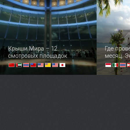
Крыши Мира – 12
Где пров
смотровых площадок
месяц. Э
Удивительные смотровые площадки,
Среди прек
превратившиеся в полноценные
планеты ес
туристические аттракционы — от
идеального
открывающихся панорам
вашему вн
захватывает дух!
романтичны
курортов.