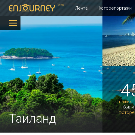
Лента
Фоторепортажи
4
наших 
были
фоторе
Таиланд