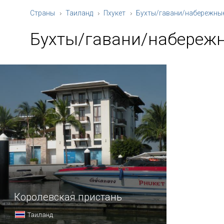
Страны
Таиланд
Пхукет
Бухты/гавани/набережны
Бухты/гавани/набереж
Королевская пристань
Таиланд