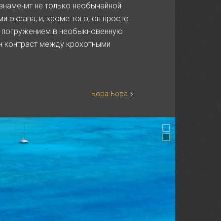
 знаменит не только необычайной
 океана, и, кроме того, он просто
 с погружением в необыкновенную
ен контраст между крохотными
Бора-Бора