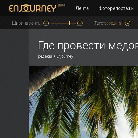
Лента
Фоторепортажи
Ширина ленты:
Текст:
средний
Где провести медо
редакция Enjourney