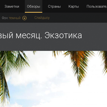
Заметки
Обзоры
Страны
Карты
Пользовате
Слайдшоу
Фон:
темный
вый месяц. Экзотика