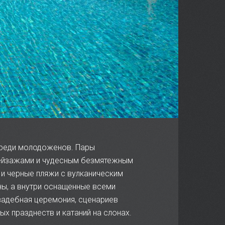
 среди молодоженов. Пары
пейзажами и чудесным безмятежным
и черные пляжи с вулканическим
ы, а внутри оснащенные всеми
вадебная церемония, сценариев
 празднеств и катаний на слонах.