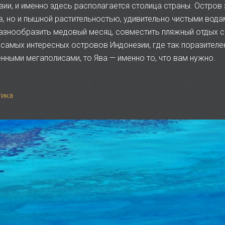
зии, и именно здесь располагается столица страны. Остров
, но и пышной растительностью, удивительно чистыми водами
 разнообразить медовый месяц, совместить пляжный отдых
з самых интересных островов Индонезии, где так поразител
ными мегаполисами, то Ява — именно то, что вам нужно.
тика