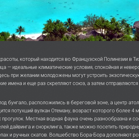
расоты, который находится во Французской Полинезии в Ти
ца — идеальные климатические условия, спокойная и неверо
десь при желании молодожены могут устроить экзотическу
ие имена и еще раз скрепляют союз, а затем отправляются
под бунгало, расположились в береговой зоне, а центр ато
ится потухший вулкан Отеману, возраст которого более 4 мл
 прогулок. Местная водная фауна очень разнообразна и со
лей дайвинга и снорклинга, также можно посетить природн
епах и ручных скатов. Волшебство Бора-Бора дополняют ро