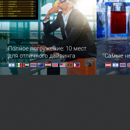
своими белокаменными стенами и
колокольнями на фоне …
Полное погружение: 10 мест
для отличного дайвинга
Самые н
Удивительные уголки планеты, будто
В этом обз
специально созданные для
ознакомить
подводного плавания
незаурядны
заведениями