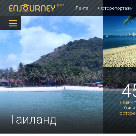
Лента
Фоторепортажи
4
наших 
были
фоторе
Таиланд