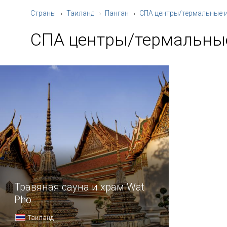
Страны
Таиланд
Панган
СПА центры/термальные и
СПА центры/термальные
Травяная сауна и храм Wat
Pho
Таиланд