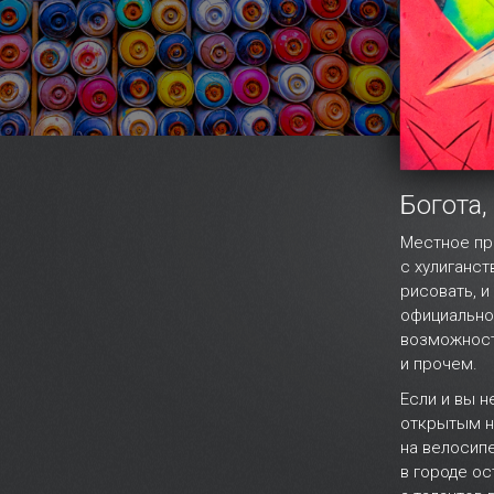
Богота
Местное пр
с хулиганс
рисовать, и
официально
возможность
и прочем.
Если и вы 
открытым н
на велосип
в городе о