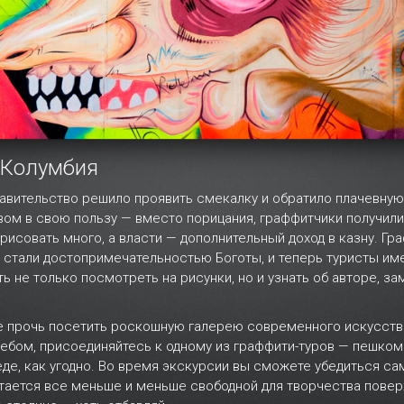
, Колумбия
авительство решило проявить смекалку и обратило плачевную
твом в свою пользу — вместо порицания, граффитчики получил
 рисовать много, а власти — дополнительный доход в казну. Гр
 стали достопримечательностью Боготы, и теперь туристы им
 не только посмотреть на рисунки, но и узнать об авторе, з
не прочь посетить роскошную галерею современного искусств
ебом, присоединяйтесь к одному из граффити-туров — пешком
еде, как угодно. Во время экскурсии вы сможете убедиться са
стается все меньше и меньше свободной для творчества повер