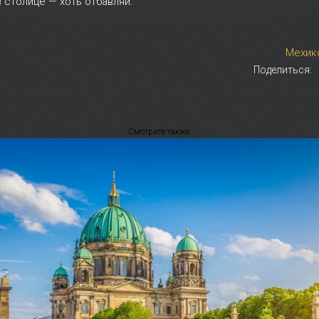
в столице — хоть отбавляй.
Мехик
Поделиться:
Смотрите также: