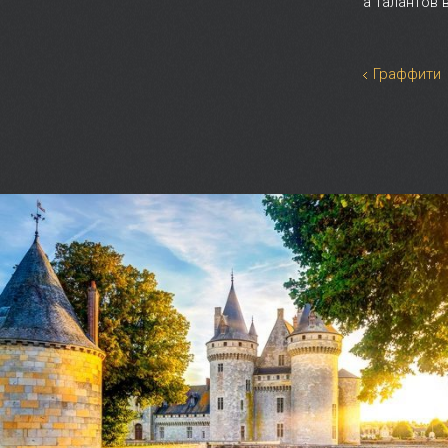
а талантов 
Граффити