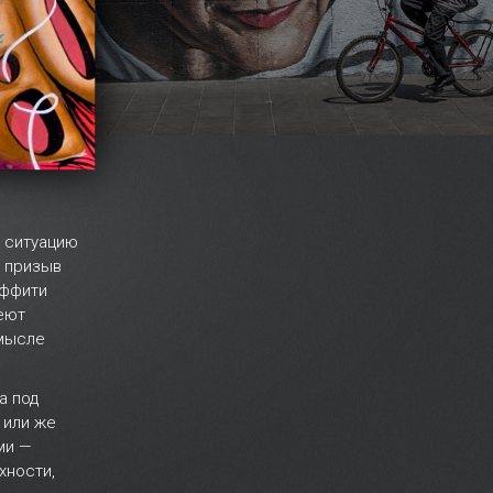
 ситуацию
и призыв
аффити
еют
амысле
а под
 или же
ми —
хности,