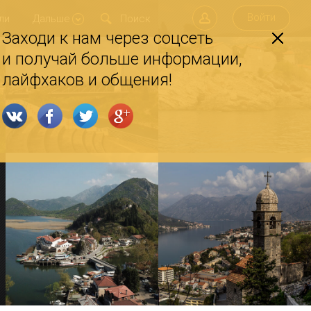
Войти
ли
Дальше
Заходи к нам через соцсеть
и получай больше информации,
лайфхаков и общения!