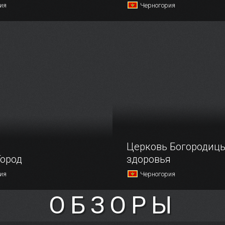
ия
Черногория
ный рукотворный остров
Этот собор считается си
крпела — сам по себе
города Котор.
 достопримечательность.
Церковь Богородиц
Город
здоровья
ия
Черногория
ОБЗОРЫ
ы своего существования
Эта небольшая церквушка
аз испытывал на себе
необычным именем расп