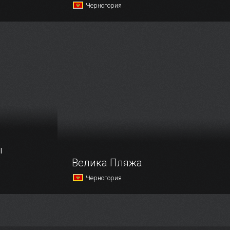
Черногория
мволом
Около города Херцег-Нови у Боко-
Которской бухты расположился
небольшой островок, который
раньше называли островом
Ласточки — он был настолько мал,
что его единственными жителями
были птицы.
ы
Велика Пляжа
Черногория
 со столь
Велика плажа или Большой пляж
оложилась
неспроста был назван именно так —