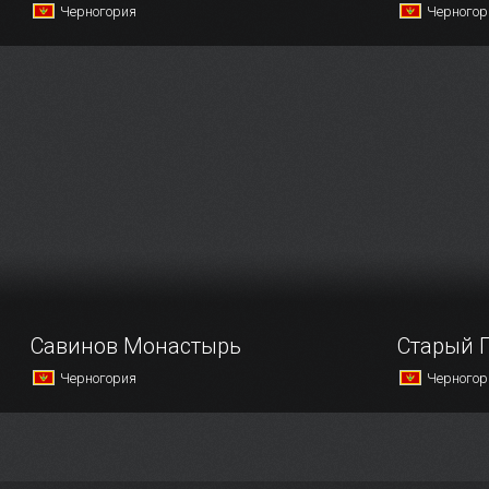
Черногория
Черногор
Этот остров в Бока-Которской бухте
Удивитель
недалеко от небольшого города
Госпа од Ш
Пераст — не простой, он создан
интересная
человеческими руками.
Савинов Монастырь
Старый 
Черногория
Черногор
Рядом со старой частью города
За все год
Герцег-Нови, в окружении хвойных
Котор не р