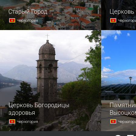
Старый Город
Церковь
Черногория
Черногор
Старинные улочки, украшенные
Храм возве
цветами, богатая история,
исповедующ
превосходные пляжи, а также 217
в начале 1
солнечных дней в году — все это
в Подгориц
издавна привлекало в Улцинь
путешественников со всего мира.
Церковь Богородицы
Памятни
здоровья
Высоцко
Черногория
Черногор