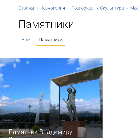
Страны
Черногория
Подгорица
Скульптура
Ме
Памятники
Все
Памятники
Памятник Владимиру