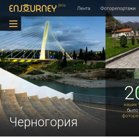
Лента
Фоторепортажи
2
наших 
было
фоторе
Черногория