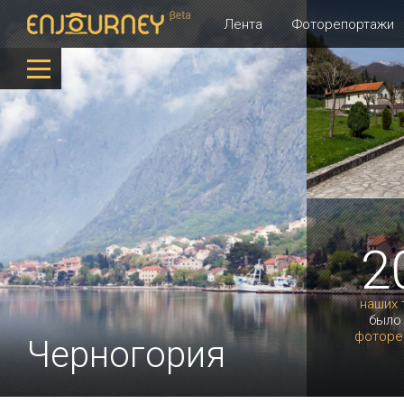
Лента
Фоторепортажи
2
наших 
было
фоторе
Черногория