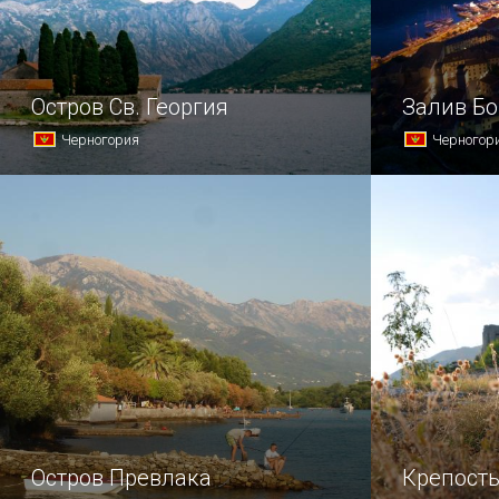
Остров Св. Георгия
Залив Бо
Черногория
Черногор
Бенедектинское аббатство Святого
Этот фьорд
Георгия дало название
Которска с
одноименному острову —
славится с
в народе же его прозвали Остров
всегда исп
Мертвых.
погоду в ка
своих судо
Остров Превлака
Крепост