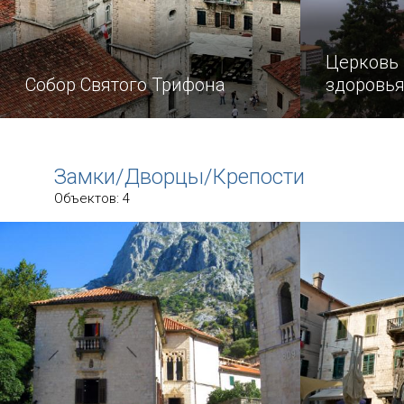
Церковь
Собор Святого Трифона
здоровь
Этот собор считается символом
Эта неболь
города Котор.
необычным
Замки/Дворцы/Крепости
довольно в
Объектов: 4