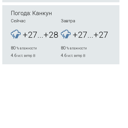
Погода: Канкун
Сейчас
Завтра
+27...+28
+27...+27
80
80
% влажности
% влажности
4.6
4.6
м/с ветер В
м/с ветер В