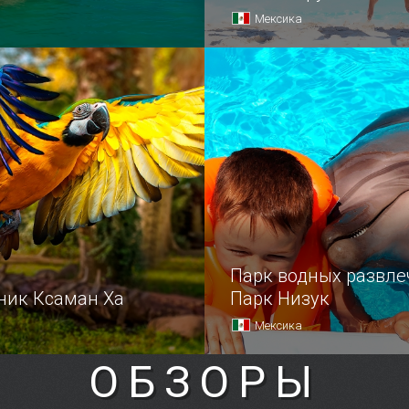
Мексика
ведник площадью 5280
Пляж Форум — это то мест
 километров славится
хорошо пойти большой и
озданной природой.
компанией.
Парк водных развл
ник Ксаман Ха
Парк Низук
Мексика
ОБЗОРЫ
 Ксаман Ха известен
Всего в 10 км от Канкуна,
своим обитателям,
на выступающей в Кариб