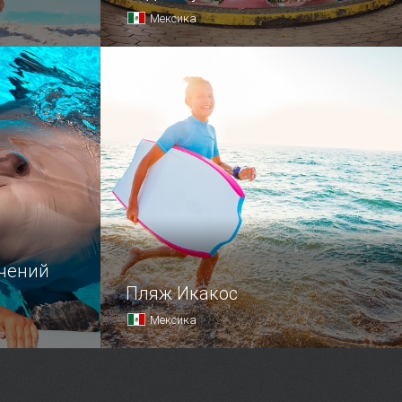
Мексика
о, куда
История этого сада насчитывает
 шумной
более 50 лет, а он все также
популярен, как и раньше.
ечений
Пляж Икакос
Мексика
Пляж Икакос пользуется огромной
ское море
популярностью среди туристов