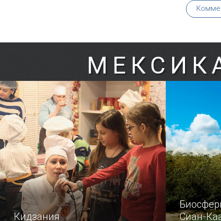
Комме
МЕКСИК
Биосфер
Кидзания
Сиан-Ка