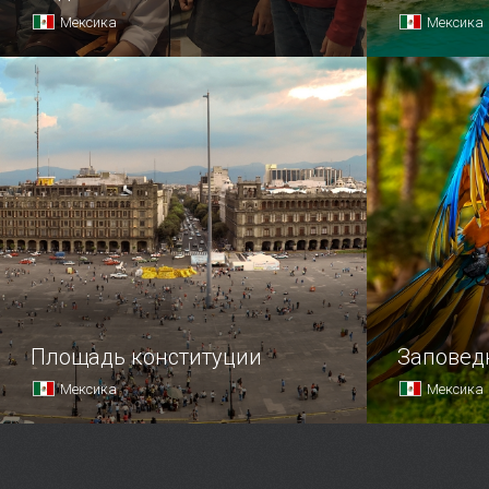
Мексика
Мексика
В 1999 году мексиканец Хавьер
Этот запо
Лопес Анкона придумал
квадратных
удивительную площадку для детей,
своей перв
аналогов которой на тот момент
не существовало нигде в мире.
Площадь конституции
Заповед
Мексика
Мексика
В центре Мехико находится самая
Заповедник
большая площадь Латинской
благодаря 