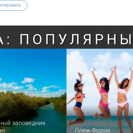
нтировать
А: ПОПУЛЯРНЫ
ный заповедник
ан
Пляж Форум