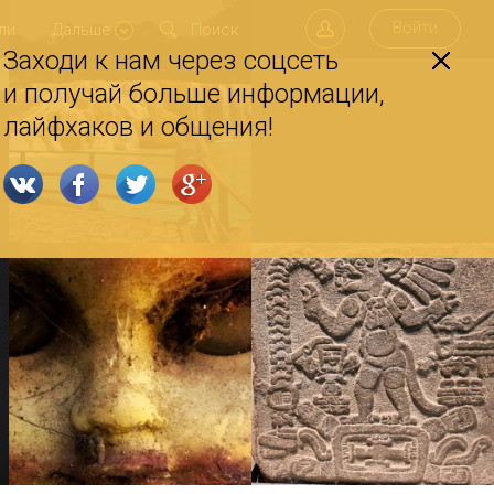
Войти
ли
Дальше
Заходи к нам через соцсеть
и получай больше информации,
лайфхаков и общения!