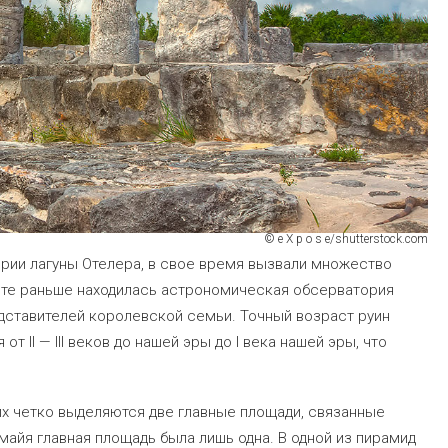
© e X p o s e/shutterstock.com
рии лагуны Отелера, в свое время вызвали множество
есте раньше находилась астрономическая обсерватория
едставителей королевской семьи. Точный возраст руин
 II — III веков до нашей эры до I века нашей эры, что
их четко выделяются две главные площади, связанные
майя главная площадь была лишь одна. В одной из пирамид