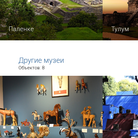
Паленке
Тулум
Чудесный город-государство
До какого-
цивилизации майя на самом деле
архитектур
Другие музеи
назывался по-другому, но истинное
доколумбов
Объектов: 8
название было утеряно.
под назван
«город рас