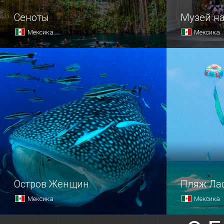
Сеноты
Музей на
Мексика
Мексика
Одно из самых впечатляющих чудес
Не так дав
Мексики находится на полуострове
столице по
Юкатан.
искусства,
популяризи
народов, н
Остров Женщин
Пляж Ла
Мексика
Мексика