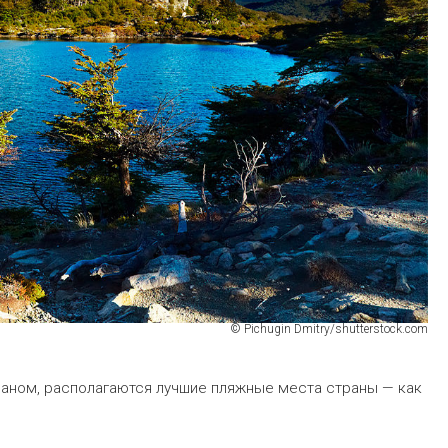
© Pichugin Dmitry/shutterstock.com
аном, располагаются лучшие пляжные места страны — как