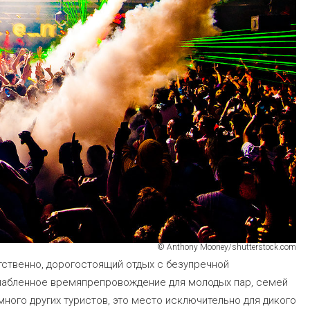
© Anthony Mooney/shutterstock.com
ственно, дорогостоящий отдых с безупречной
лабленное времяпрепровождение для молодых пар, семей
 много других туристов, это место исключительно для дикого