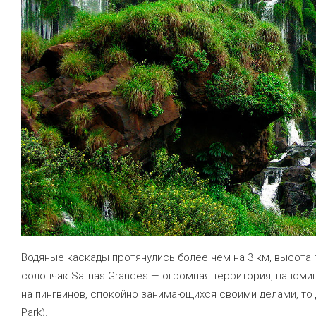
Водяные каскады протянулись более чем на 3 км, высота
солончак Salinas Grandes — огромная территория, напоми
на пингвинов, спокойно занимающихся своими делами, то
Park).