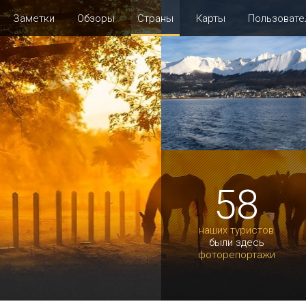
Заметки
Обзоры
Страны
Карты
Пользовате
58
наших туристов
были здесь
фоторепортажи