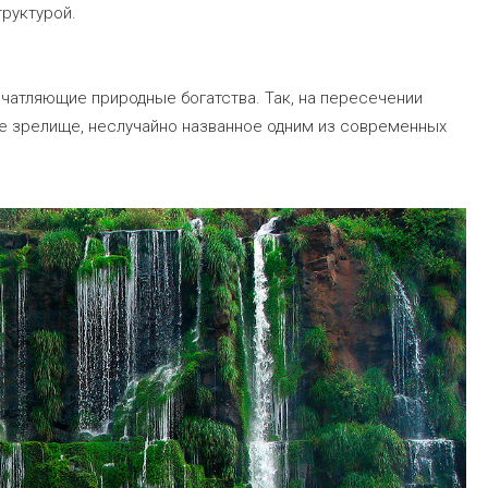
труктурой.
печатляющие природные богатства. Так, на пересечении
е зрелище, неслучайно названное одним из современных