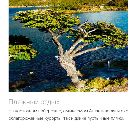
Пляжный отдых
На восточном побережье, омываемом Атлантическим оке
облагороженные курорты, так и дикие пустынные пляжи.