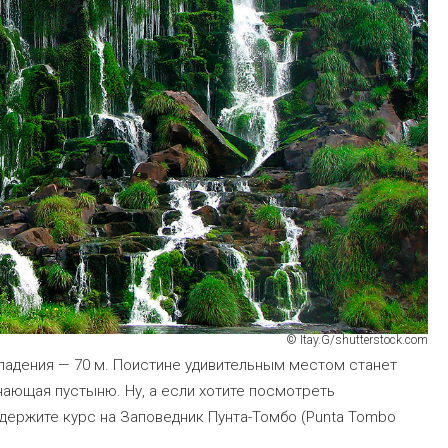
© Itay.G/shutterstock.com
 падения — 70 м. Поистине удивительным местом станет
нающая пустыню. Ну, а если хотите посмотреть
 держите курс на Заповедник Пунта-Томбо (Punta Tombo