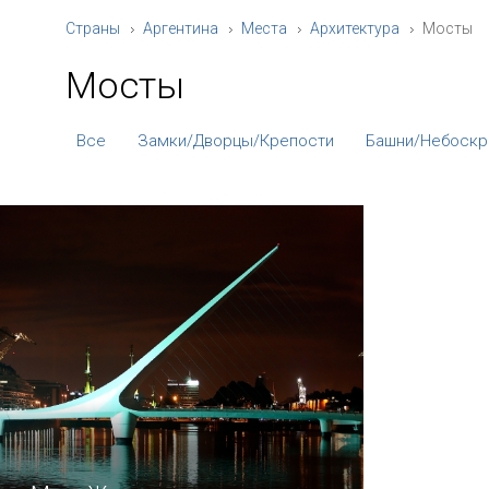
Страны
Аргентина
Места
Архитектура
Мосты
Мосты
Все
Замки/Дворцы/Крепости
Башни/Небоск