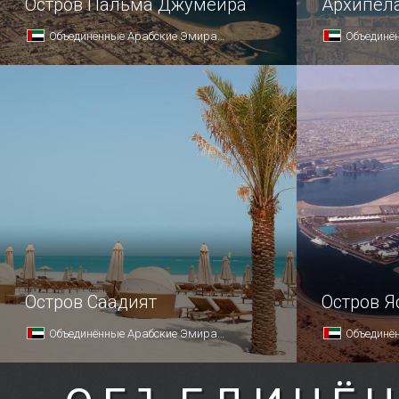
Остров Пальма Джумейра
Архипел
Объединённые Арабские Эмираты
Объединён
Остров Саадият
Остров Я
Объединённые Арабские Эмираты
Объединён