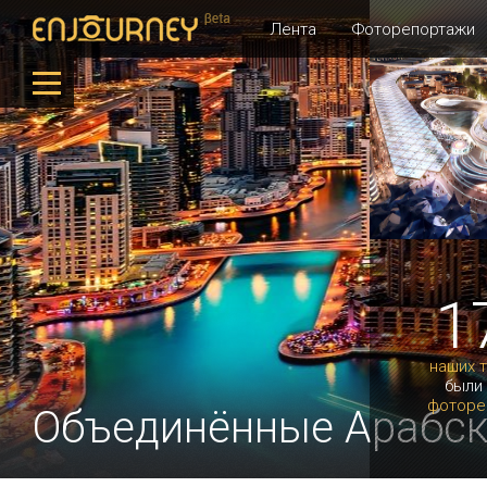
Лента
Фоторепортажи
1
наших 
были
фоторе
Объединённые Арабс