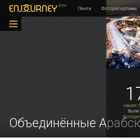
Лента
Фоторепортажи
1
наших 
были
фоторе
Объединённые Арабс