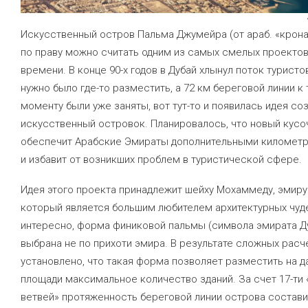
Искусственный остров Пальма Джумейра (от араб. «крон
по праву можно считать одним из самых смелых проекто
времени. В конце 90-х годов в Дубай хлынул поток туристо
нужно было где-то разместить, а 72 км береговой линии к
моменту были уже заняты, вот тут-то и появилась идея со
искусственный островок. Планировалось, что новый кусо
обеспечит Арабские Эмираты дополнительными километ
и избавит от возникших проблем в туристической сфере.
Идея этого проекта принадлежит шейху Мохаммеду, эмиру
который является большим любителем архитектурных чуде
интересно, форма финиковой пальмы (символа эмирата Д
выбрана не по прихоти эмира. В результате сложных расч
установлено, что такая форма позволяет разместить на д
площади максимальное количество зданий. За счет 17-ти
ветвей» протяженность береговой линии острова состави