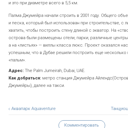
и это при диаметре всего в 5,5 км.
Палма Джумейра начали строить в 2001 году. Общего объ
и песка, который был использован при строительстве, с 
хватить, чтобы построить стену длиной с экватор. На «ств
острова были размещены отели, парки, различные центры
а на «листьях» — виллы класса люкс. Проект оказался на
успешным, что в Дубае решили построить еще несколько
«пальм».
Адрес:
The Palm Jumeirah, Dubai, UAE.
Как добраться:
метро станция Джумейра Айлендс(Остро
Джумейры), далее на такси.
Аквапарк Aquaventure
Танцующ
Комментировать