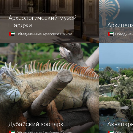
Археологический музей
Шарджи
Архипел
Объединённые Арабские Эмираты
Объединён
Музей археологии был открыт
Особенност
по инициативе шейха Аль-Касими,
(Мир) в ег
большого поклонника наук.
крупнейший
созданный 
Дубайский зоопарк
Аквапарк
Объединённые Арабские Эмираты
Объединён