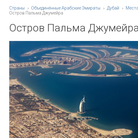
Страны
Объединённые Арабские Эмираты
Дубай
Мест
Остров Пальма Джумейра
Остров Пальма Джумейр