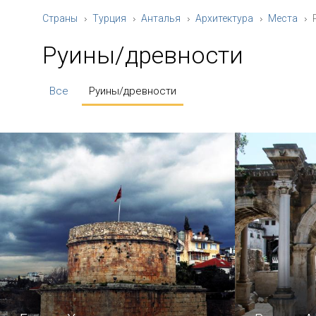
Страны
Турция
Анталья
Архитектура
Места
Руины/древности
Все
Руины/древности