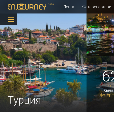
Лента
Фоторепортажи
6
наших 
были
фоторе
Турция