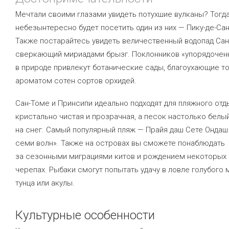
Мечтали своими глазами увидеть потухшие вулканы? Тогд
небезынтересно будет посетить один из них — Пику-де-Са
Также постарайтесь увидеть величественный водопад Сан
сверкающий мириадами брызг. Поклонников «упорядочен
в природе привлекут ботанические сады, благоухающие т
ароматом сотен сортов орхидей.
Сан-Томе и Принсипи идеально подходят для пляжного отд
кристально чистая и прозрачная, а песок настолько белый
на снег. Самый популярный пляж — Прайя даш Сете Ондаш
семи волн». Также на островах вы сможете понаблюдать
за сезонными миграциями китов и рождением некоторых 
черепах. Рыбаки смогут попытать удачу в ловле голубого 
тунца или акулы.
Культурные особенности