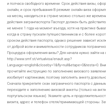
и полчаса свободного времени. Срок действия визы, оф
онлайн, и срок пребывания В режиме онлайн виза оформл
на месяц, находиться в стране можно столько же времен
действия загранпаспорта Паспорт должен быть действите
не менее 1 года на момент въезда, хотя на практике бывал
когда в страну пускали путешественников и с более коро
сроком действия паспорта, однако решение зависит иск
от доброй воли и внимательности сотрудников пограничн
Процедура оформления визы? Для начала нужно зайти на 
http://www.smf.st/virtualvisa/enault.asp?
Language=english&closeby=1&fly=null&etape=0&testa=0. Вн
прочитайте инструкцию по заполнению визового заявлени
изобилует картинками, поэтому заполнять анкету довольно
Сначала прикрепите скан заграничного паспорта с данным
переходите к заполнению визовой анкеты (только на англ
португальском языках). Укажите цель и продолжительнос
визита, адрес и телефон отеля/принимающей стороны. З