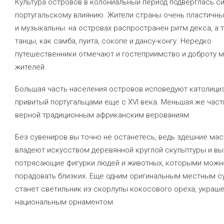
Культура островов в колониальный период подверглась с
португальскому влиянию. Жители страны очень пластичны
и музыкальны: на островах распространен ритм декса, а 
танцы, как самба, пуита, сокопе и дансу-конгу. Нередко
путешественники отмечают и гостеприимство и доброту 
жителей.
Большая часть населения островов исповедуют католици
привитый португальцами еще с XVI века. Меньшая же част
верной традиционным африканским верованиям.
Без сувениров вы точно не останетесь, ведь здешние ма
владеют искусством деревянной круглой скульптуры и в
потрясающие фигурки людей и животных, которыми можн
порадовать близких. Еще одним оригинальным местным 
станет светильник из скорлупы кокосового ореха, украш
национальным орнаментом.