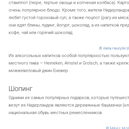
стамппот (пюре, тертые овощи и копченая колбаса). Карт
очень популярное блюдо. Кроме того, жители Нидерландо
любят густой гороховый суп, а также гюцпот (рагу из мяса
они едят блины, пудинг, йогурт, шоколад, а из напитков пр
кофе, чай или горячий шоколад.
© Alena Haurylik/s
Из алкогольных напитков особой популярностью пользую
местного пива — Heineken, Amstel и Grolsch, а также креп
можжевеловый джин Еневер.
Шопинг
Одними из самых популярных подарков, которые путешес
везут из Нидерландов являются деревянные башмачки (кл
национальная обувь местных ремесленников.
© Milosz_M/sh