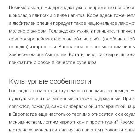
Помимо сыра, в Нидерландах нужно непременно попробо
шоколад в плитках и в виде напитка. Кофе здесь тоже непл
а любителей специй порадует такое национальное лакомст
молоко с анисом. Голландская кухня, в принципе, типична 
североевропейских народов: обилие рыбы (особенно лю
селедка) и картофеля. Запивается все это местным пиво
Хайнекеном или Амстелем. Кстати, пиво, как сыр и шокол
прихватить с собой в качестве сувенира.
Культурные особенности
Голландцы по менталитету немного напоминают немцев —
пунктуальные и прагматичные, а также сдержанные. При э
являются, пожалуй, самой либеральной и толерантной нац
в Европе: где еще настолько терпимо относятся к сексу
меньшинствам, легким наркотикам и проституции? Кроме 
в стране узаконена эвтаназия, но при этом продолжитель