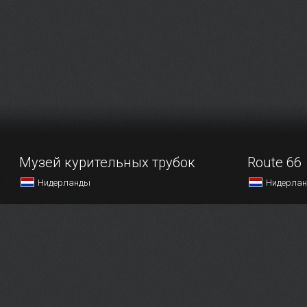
Музей курительных трубок
Route 66
Нидерланды
Нидерла
В стране, где легализованы
Не всякий 
некоторые запрещённые в иных
может пох
государствах психоактивные
стилем, одн
вещества, само собой,
из таких.
не возбраняются и другие, более
лёгкие пороки и нехорошие