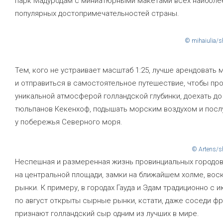
парк Мадуродам с миниатюрными макетами всех наиболе
популярных достопримечательностей страны.
© mihaiulia/s
Тем, кого не устраивает масштаб 1:25, лучше арендовать 
и отправиться в самостоятельное путешествие, чтобы пр
уникальной атмосферой голландской глубинки, доехать до
тюльпанов Кекенхоф, подышать морским воздухом и посл
у побережья Северного моря.
© Artens/s
Неспешная и размеренная жизнь провинциальных городов
на центральной площади, замки на ближайшем холме, во
рынки. К примеру, в городах Гауда и Эдам традиционно с 
по август открыты сырные рынки, кстати, даже соседи ф
признают голландский сыр одним из лучших в мире.