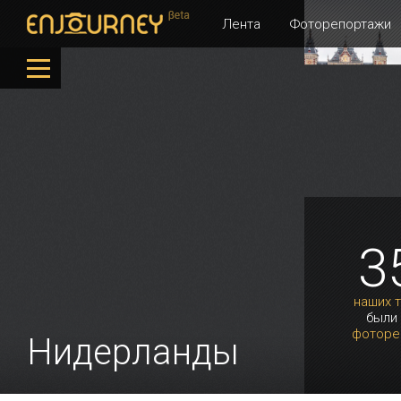
Лента
Фоторепортажи
3
наших 
были
фоторе
Нидерланды