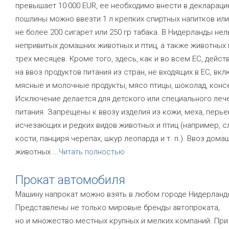
превышает 10 000 EUR, ее необходимо внести в деклараци
пошлины можно ввезти 1 л крепких спиртных напитков или 
не более 200 сигарет или 250 гр табака. В Нидерланды нел
непривитых домашних животных и птиц, а также животных
трех месяцев. Кроме того, здесь, как и во всем ЕС, дейст
на ввоз продуктов питания из стран, не входящих в ЕС, вк
мясные и молочные продукты, мясо птицы, шоколад, конс
Исключение делается для детского или специального леч
питания. Запрещены к ввозу изделия из кожи, меха, перье
исчезающих и редких видов животных и птиц (например, с
кости, панциря черепах, шкур леопарда и т. п.). Ввоз дома
животных
...
Читать полностью
Прокат автомобиля
Машину напрокат можно взять в любом городе Нидерланд
Представлены не только мировые бренды автопроката,
но и множество местных крупных и мелких компаний. При