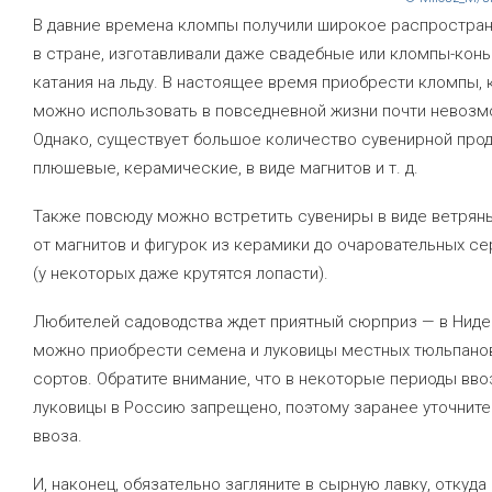
В давние времена кломпы получили широкое распростра
в стране, изготавливали даже свадебные или кломпы-конь
катания на льду. В настоящее время приобрести кломпы,
можно использовать в повседневной жизни почти невозм
Однако, существует большое количество сувенирной прод
плюшевые, керамические, в виде магнитов
и т. д.
Также повсюду можно встретить сувениры в виде ветрян
от магнитов и фигурок из керамики до очаровательных с
(у некоторых даже крутятся лопасти).
Любителей садоводства ждет приятный сюрприз — в Ниде
можно приобрести семена и луковицы местных тюльпано
сортов. Обратите внимание, что в некоторые периоды вво
луковицы в Россию запрещено, поэтому заранее уточните
ввоза.
И, наконец, обязательно загляните в сырную лавку, откуда