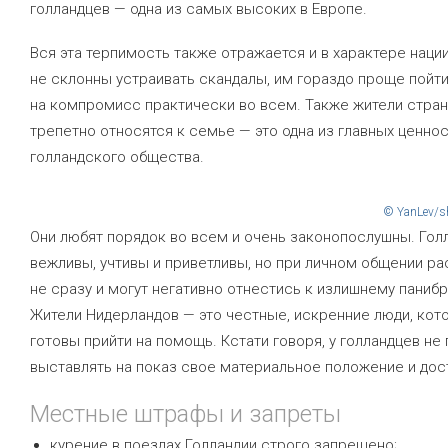
голландцев — одна из самых высоких в Европе.
Вся эта терпимость также отражается и в характере наци
не склонны устраивать скандалы, им гораздо проще пойт
на компромисс практически во всем. Также жители стра
трепетно относятся к семье — это одна из главных ценно
голландского общества.
© YanLev/s
Они любят порядок во всем и очень законопослушны. Гол
вежливы, учтивы и приветливы, но при личном общении р
не сразу и могут негативно отнестись к излишнему панибр
Жители Нидерландов — это честные, искренние люди, кот
готовы прийти на помощь. Кстати говоря, у голландцев не
выставлять на показ свое материальное положение и дос
Местные штрафы и запреты
курение в поездах Голландии строго запрещено;