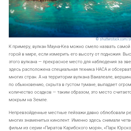
© shutterstock.com/s
К примеру, вулкан Мауна-Кеа можно смело назвать самой
горой в мире, если измерить его высоту от подножия. Вы
этого вулкана — прекрасное место для наблюдения за зв
здесь расположена специальная техника НАСА и обсерва
многих стран. А на территории вулкана Ваиалеале, вершин
по обыкновению, скрыта в густом тумане, выпадает огро
количество осадков — таким образом, это место считае
мокрым на Земле.
Непревзойденные местные пейзажи давно облюбовали 
многих знаменитых кинолент. Именно здесь снимали чет
фильм из серии «Пиратов Карибского моря», «Парк Юрск