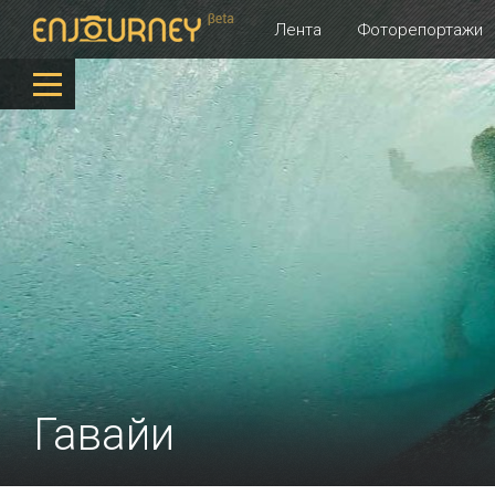
Лента
Фоторепортажи
Гавайи