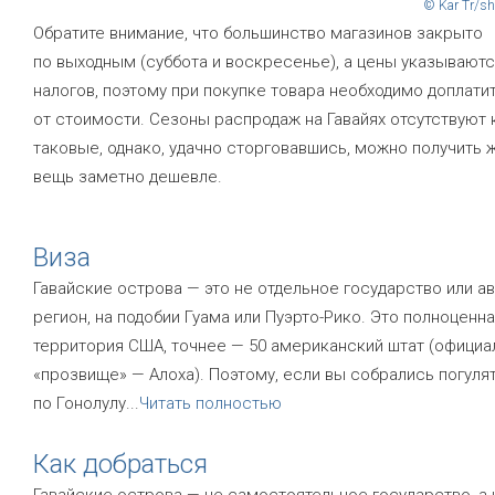
© Kar Tr/sh
Обратите внимание, что большинство магазинов закрыто
по выходным (суббота и воскресенье), а цены указываютс
налогов, поэтому при покупке товара необходимо доплати
от стоимости. Сезоны распродаж на Гавайях отсутствуют 
таковые, однако, удачно сторговавшись, можно получить
вещь заметно дешевле.
Виза
Гавайские острова — это не отдельное государство или 
регион, на подобии Гуама или Пуэрто-Рико. Это полноценн
территория США, точнее — 50 американский штат (официа
«прозвище» — Алоха). Поэтому, если вы собрались погуля
по Гонолулу
...
Читать полностью
Как добраться
Гавайские острова — не самостоятельное государство, а 