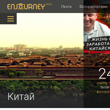
Лента
Фоторепортажи
2
наших 
были
фоторе
Китай