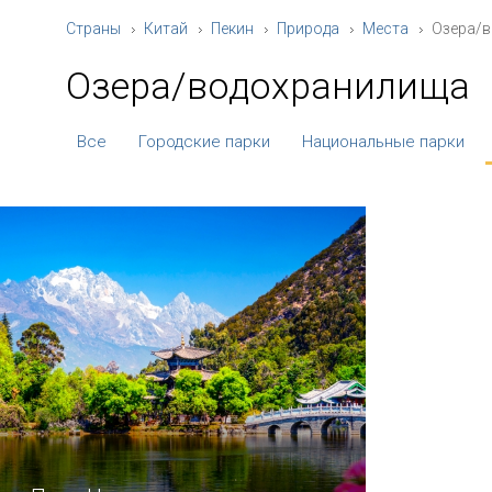
Страны
Китай
Пекин
Природа
Места
Озера/
Озера/водохранилища
Все
Городские парки
Национальные парки