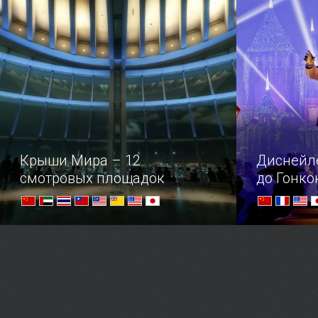
местные жи
Пекин, на 
Крыши Мира – 12
Диснейл
смотровых площадок
до Гонко
Удивительные смотровые площадки,
Волшебный 
превратившиеся в полноценные
друзей при
туристические аттракционы — от
окунуться в
открывающихся панорам
велика!
захватывает дух!