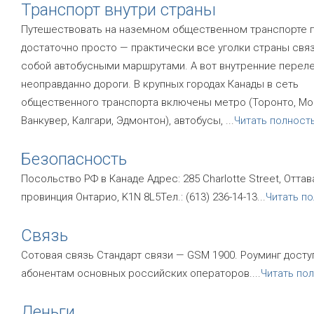
Транспорт внутри страны
Путешествовать на наземном общественном транспорте 
достаточно просто — практически все уголки страны св
собой автобусными маршрутами. А вот внутренние перел
неоправданно дороги. В крупных городах Канады в сеть
общественного транспорта включены метро (Торонто, Мо
Ванкувер, Калгари, Эдмонтон), автобусы,
...
Читать полност
Безопасность
Посольство РФ в Канаде Адрес: 285 Charlotte Street, Оттав
провинция Онтарио, K1N 8L5Тел.: (613) 236-14-13
...
Читать п
Связь
Сотовая связь Стандарт связи — GSM 1900. Роуминг досту
абонентам основных российских операторов.
...
Читать по
Деньги