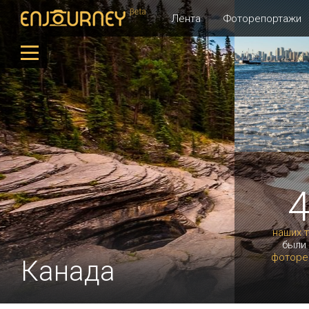
Лента
Фоторепортажи
наших 
были
фоторе
Канада