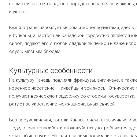
несмотря на то что здесь сосредоточена деловая жизнь, 
и уютен.
Кухня страны изобилует мясом и морепродуктами, здесь 
и бульоны, а настоящей канадской гордостью является к
сироп, подают его с любой сладкой выпечкой и даже испо
соус к мясным блюдам.
Культурные особенности
На культуру Канады повлияли французы, англичане, а так
коренное население — индейцы и эскимосы. Этнические 
получают всяческую поддержку со стороны государства,
ратуют за укрепление межнациональных связей.
Без преувеличения, жители Канады очень отзывчивые и 
люди, слова «спасибо» и «пожалуйста» употребляются зде
чем любые другие. Наладить взаимопонимание с канадца