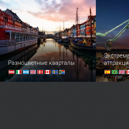
Экстрем
Разноцветные кварталы
аттракц
Яркие краски преображают
Заглянуть 
пространство - обзор цветных
почувствов
кварталов по всему миру!
постоять н
можно сдел
одном из в
рискованны