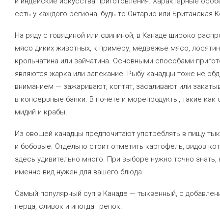
и индейские искусства приготовления. Характерные особ
есть у каждого региона, будь то Онтарио или Британская 
На ряду с говядиной или свининой, в Канаде широко расп
мясо диких животных, к примеру, медвежье мясо, лосятина
крольчатина или зайчатина. Основными способами приго
являются жарка или запекание. Рыбу канадцы тоже не об
вниманием — зажаривают, коптят, засаливают или закаты
в консервные банки. В почете и морепродукты, такие как
мидий и крабы.
Из овощей канадцы предпочитают употреблять в пищу тыкв
и бобовые. Отдельно стоит отметить картофель, видов ко
здесь удивительно много. При выборе нужно точно знать, 
именно вид нужен для вашего блюда.
Самый популярный суп в Канаде — тыквенный, с добавлен
перца, сливок и иногда гренок.