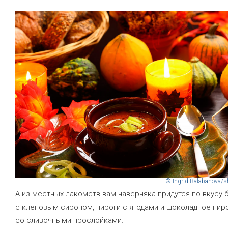
© Ingrid Balabanova/s
А из местных лакомств вам наверняка придутся по вкусу 
с кленовым сиропом, пироги с ягодами и шоколадное пи
со сливочными прослойками.