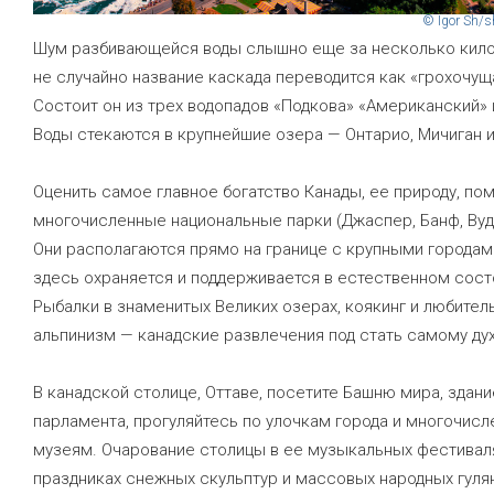
© Igor Sh/s
Шум разбивающейся воды слышно еще за несколько кил
не случайно название каскада переводится как «грохочущ
Состоит он из трех водопадов «Подкова» «Американский» 
Воды стекаются в крупнейшие озера — Онтарио, Мичиган и
Оценить самое главное богатство Канады, ее природу, пом
многочисленные национальные парки (Джаспер, Банф, Вуд
Они располагаются прямо на границе с крупными городам
здесь охраняется и поддерживается в естественном сост
Рыбалки в знаменитых Великих озерах, коякинг и любител
альпинизм — канадские развлечения под стать самому дух
В канадской столице, Оттаве, посетите Башню мира, здани
парламента, прогуляйтесь по улочкам города и многочис
музеям. Очарование столицы в ее музыкальных фестивал
праздниках снежных скульптур и массовых народных гуля