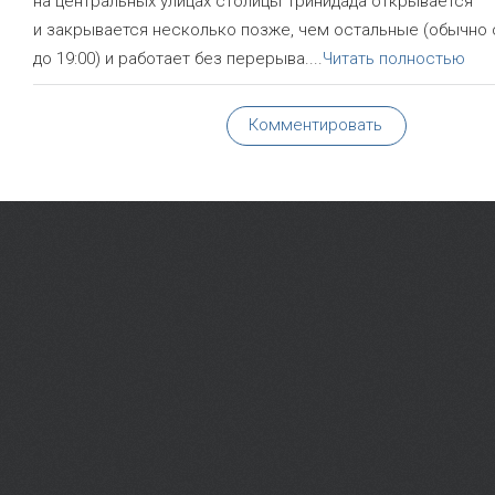
на центральных улицах столицы Тринидада открывается
и закрывается несколько позже, чем остальные (обычно с
до 19:00) и работает без перерыва.
...
Читать полностью
Комментировать