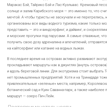
Маракас Бэй, Тайрико Бэй и Лас-Куэльвас. Кремовый пес
солнце и залив Карибского моря — это именно то, что счи
мечтой. А чтобы туристы не заскучали и не перегрелись, 
организованы все виды водного туризма, какие только м
представить — это и виндсерфинг, и дайвинг, и сноркеллинг
и морские прогулки под парусами. А самые отважные, чт
получить свою дозу адреналина и впечатлений, отправятся
на кайтсерфинг или катание на водных лыжах.
В последнее время на островах активно развивают экоту
прокладывают маршруты как в джунглях (внутрь островов)
и вдоль береговой линии. Для экотуризма стоит выбрать Т
нет промышленных предприятий. Хотя и на Тринидаде тож
привлекательные «зеленые» места, например, Королевск
ботанический сад и Куин Саванна-парк, а также наиболее
маршрут — озеро Пич-Лейк.