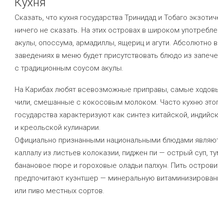
Кухня
Сказать, что кухня государства Тринидад и Тобаго экзотич
ничего не сказать. На этих островах в широком употребл
акулы, опоссума, армадиллы, ящериц и агути. Абсолютно в
заведениях в меню будет присутствовать блюдо из запеч
с традиционным соусом акулы.
На Карибах любят всевозможные приправы, самые ходовы
чили, смешанные с кокосовым молоком. Часто кухню это
государства характеризуют как синтез китайской, индийс
и креольской кулинарии.
Официально признанными национальными блюдами являют
каллалу из листьев колоказии, пиджен пи — острый суп, ту
банановое пюре и гороховые оладьи палхун. Пить остров
предпочитают куэнтшер — минеральную витаминизирован
или пиво местных сортов.