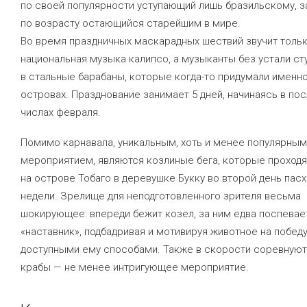
по своей популярности уступающий лишь бразильскому, з
по возрасту остающийся старейшим в мире.
Во время праздничных маскарадных шествий звучит толь
национальная музыка калипсо, а музыканты без устали ст
в стальные барабаны, которые когда-то придумали именно
островах. Празднование занимает 5 дней, начинаясь в по
числах февраля.
Помимо карнавала, уникальным, хоть и менее популярным
мероприятием, являются козлиные бега, которые проходя
на острове Тобаго в деревушке Букку во второй день пас
недели. Зрелище для неподготовленного зрителя весьма
шокирующее: впереди бежит козел, за ним едва поспевае
«наставник», подбадривая и мотивируя животное на побед
доступными ему способами. Также в скорости соревнуют
крабы — не менее интригующее мероприятие.