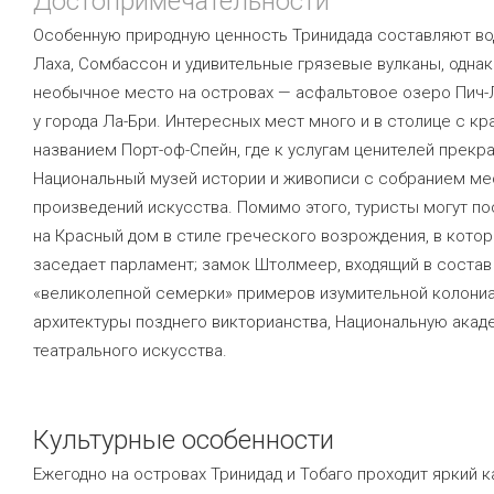
Достопримечательности
Особенную природную ценность Тринидада составляют во
Лаха, Сомбассон и удивительные грязевые вулканы, одна
необычное место на островах — асфальтовое озеро Пич-
у города Ла-Бри. Интересных мест много и в столице с к
названием Порт-оф-Спейн, где к услугам ценителей прекр
Национальный музей истории и живописи с собранием ме
произведений искусства. Помимо этого, туристы могут п
на Красный дом в стиле греческого возрождения, в кото
заседает парламент; замок Штолмеер, входящий в состав
«великолепной семерки» примеров изумительной колони
архитектуры позднего викторианства, Национальную ака
театрального искусства.
Культурные особенности
Ежегодно на островах Тринидад и Тобаго проходит яркий к