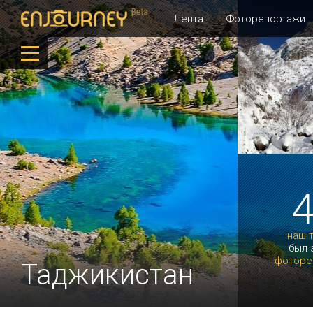
Лента
Фоторепортажи
наш 
был 
фоторе
Таджикистан