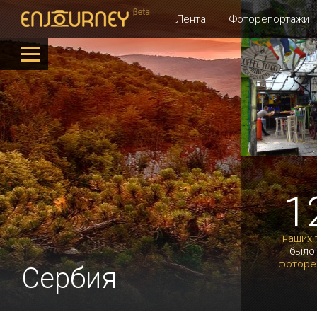
Лента
Фоторепортажи
1
наших 
было
фоторе
Сербия