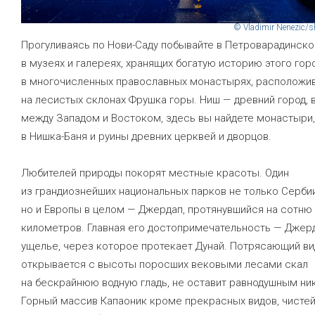
© Vladimir Nenezic/s
Прогуливаясь по Нови-Саду побывайте в Петроварадинско
в музеях и галереях, хранящих богатую историю этого горо
в многочисленных православных монастырях, расположи
на лесистых склонах Фрушка горы. Ниш — древний город, 
между Западом и Востоком, здесь вы найдете монастыри
в Нишка-Баня и руины древних церквей и дворцов.
Любителей природы покорят местные красоты. Один
из грандиознейших национальных парков не только Сербии
но и Европы в целом — Джердап, протянувшийся на сотню
километров. Главная его достопримечательность — Джер
ущелье, через которое протекает Дунай. Потрясающий ви
открывается с высоты поросших вековыми лесами скал
на бескрайнюю водную гладь, не оставит равнодушным ни
Горный массив Капаоник кроме прекрасных видов, чисте