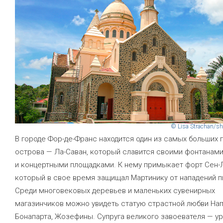
© Lisa Strachan/sh
В городе Фор-де-Франс находится один из самых больших 
острова — Ла-Саван, который славится своими фонтанам
и концертными площадками. К нему примыкает форт Сен-Л
который в свое время защищал Мартинику от нападений п
Среди многовековых деревьев и маленьких сувенирных
магазинчиков можно увидеть статую страстной любви На
Бонапарта, Жозефины. Супруга великого завоевателя — у