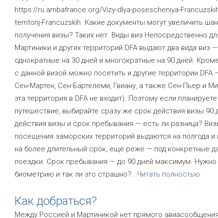
https://ru.ambafrance.org/Vizy-dlya-posescheniya-Francuzski
territorij-Francuzskih. Какие документы могут увеличить ша
получения визы? Таких нет. Виды виз Непосредственно дл
Мартиники и других территорий DFA выдают два вида виз —
однократные на 30 дней и многократные на 90 дней. Кроме
с данной визой можно посетить и другие территории DFA —
Сен-Мартен, Сен-Бартелеми, Гвиану, а также Сен-Пьер и Ми
эта территория в DFA не входит). Поэтому если планируете
путешествие, выбирайте сразу же срок действия визы 90 
действия визы и срок пребывания — есть ли разница? Виз
посещения заморских территорий выдаются на полгода и 
на более длительный срок, еще реже — под конкретные д
поездки. Срок пребывания — до 90 дней максимум. Нужно 
биометрию и так ли это страшно?
...
Читать полностью
Как добраться?
Между Россией и Мартиникой нет прямого авиасообщения