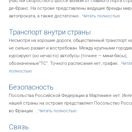
участки скоростного шоссе вблизи от главного порта стр
де-Франс. На острове представлены ведущие бренды мир
автопроката, а также достаточно
...
Читать полностью
Транспорт внутри страны
Несмотря на хорошие дороги, общественный транспорт н
не сильно развит и востребован. Между крупными города
курсируют (но нечасто) автобусы (точнее — мини-басы),
обозначенные"TC". Точного расписания нет, график
...
Чита
полностью
Безопасность
Посольства Российской Федерации в Мартинике нет. Инт
нашей страны на острове представляет Посольство Росс
во Франции.
...
Читать полностью
Связь