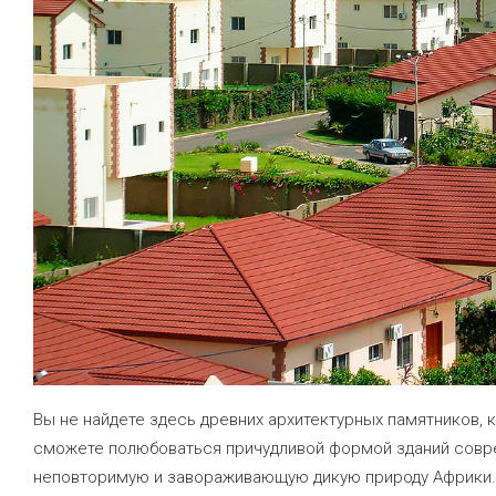
Вы не найдете здесь древних архитектурных памятников,
сможете полюбоваться причудливой формой зданий соврем
неповторимую и завораживающую дикую природу Африки.