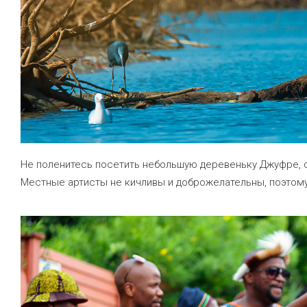
Не поленитесь посетить небольшую деревеньку Джуфре,
Местные артисты не кичливы и доброжелательны, поэтому 