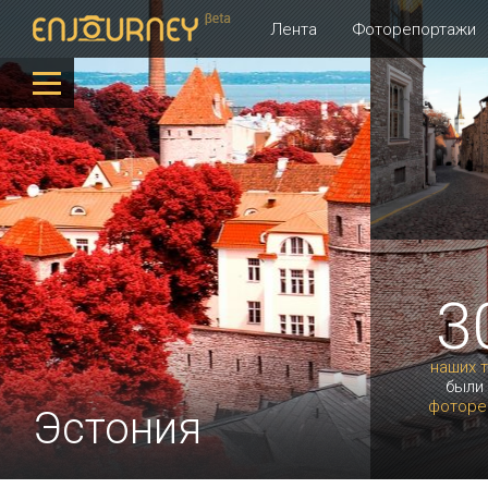
Лента
Фоторепортажи
3
наших 
были
фоторе
Эстония